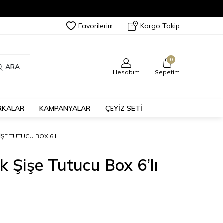
Favorilerim
Kargo Takip
0
ARA
Hesabım
Sepetim
RKALAR
KAMPANYALAR
ÇEYİZ SETİ
ŞE TUTUCU BOX 6’LI
 Şişe Tutucu Box 6’lı