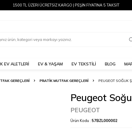
1500 TL ÜZERİ ÜCRETSİZ KARGO | PEŞİN FİYATINA 5 TAKSİT
K EV ALETLERİ
EV & YAŞAM
EV TEKSTİLİ
BLOG
MA
TFAK GEREÇLERİ
PRATIK MUTFAK GEREÇLERI
PEUGEOT SOĞUK ŞI
Peugeot Soğuk
PEUGEOT
Ürün Kodu :
57BZL000002