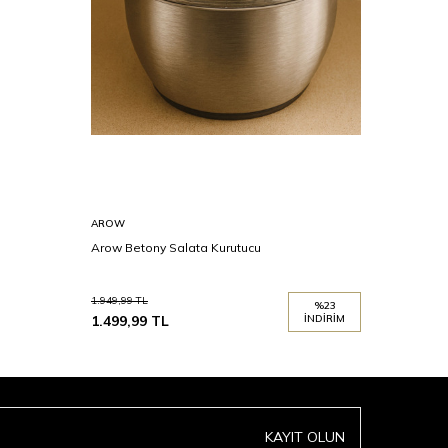
AROW
ARYILDIZ
Arow Betony Salata Kurutucu
Aryıldız 
1.949,99
TL
3.699,00
TL
%
23
1.499,99
TL
İNDIRIM
3.049,00
KAYIT OLUN