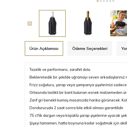
Ürün Açıklaması
Ödeme Seçenekleri
Yo
Tazelik ve performans, zarafet dolu.
Beklenmedik bir şekilde uğramayı seven arkadaşlarınız mı
Frizz soğutucu, şarap veya şampanya şişelerinizi sadece
Ortasında lastikli bir bant bulunan esnek malzemeden üre
Zarif gri benekli kumaş masanızda harika görünecek. Kol
Dondurucuda 2 saat sonra bile etkili olması garantilidir.
75 cl'lik durgun veya köpüklü şarap şişelerine uyacak şekil
Şişeyi tamamen, hatta boynuna kadar soğutmak için akıllı