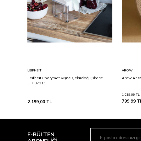
LEIFHEIT
AROW
Leifheit Cherymat Vişne Çekirdeği Çıkarıcı
Arow Arist
LFH37211
1.039,99
TL
799,99
T
2.199,00
TL
E-BÜLTEN
ABONELIĞI