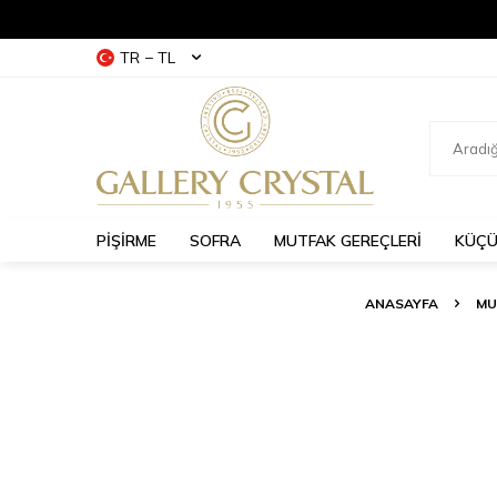
TR − TL
PİŞİRME
SOFRA
MUTFAK GEREÇLERİ
KÜÇÜ
ANASAYFA
MU