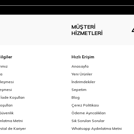
MÜŞTERI
HIZMETLERI
ilgiler
Hızlı Erişim
ımız
Anasayfa
da
Yeni Ürünler
zleşmesi
İndirimdekiler
leşmesi
Sepetim
 İade Koşulları
Blog
oşulları
Çerez Politikası
 Güvenlik
Ödeme Ayrıcalıkları
nlatma Metni
Sık Sorulan Sorular
ystal de Kariyer
Whatsapp Aydınlatma Metni