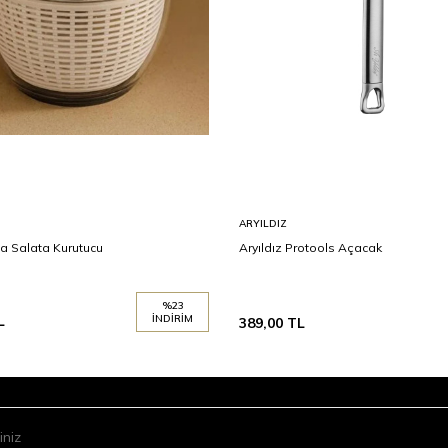
ARYILDIZ
a Salata Kurutucu
Aryıldız Protools Açacak
%
23
L
İNDIRIM
389,00
TL