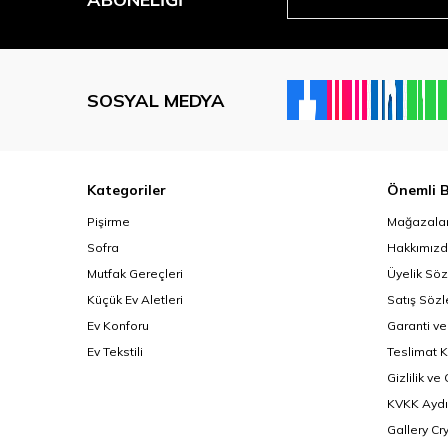
SOSYAL MEDYA
Kategoriler
Önemli B
Pişirme
Mağazalar
Sofra
Hakkımız
Mutfak Gereçleri
Üyelik Sö
Küçük Ev Aletleri
Satış Söz
Ev Konforu
Garanti ve
Ev Tekstili
Teslimat K
Gizlilik ve
KVKK Aydı
Gallery Cr