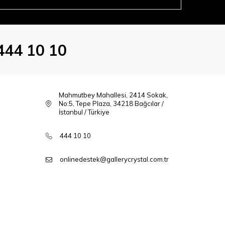
444 10 10
Mahmutbey Mahallesi, 2414 Sokak,
No:5, Tepe Plaza, 34218 Bağcılar /
İstanbul / Türkiye
444 10 10
onlinedestek@gallerycrystal.com.tr