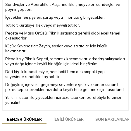
Sandviçler ve Aperatifler: Atıştırmalıklar, meyveler, sandviçler ve
peynir çeşitleri.
İçecekler: Su şişeleri, şarap veya limonata gibi içecekler.
Tatlılar: Kurabiye, kek veya meyveli tatlılar.
Peçete ve Masa Örtüsü: Piknik sırasında gerekli olabilecek temel
aksesuarlar.
Küçük Kavanozlar: Zeytin, soslar veya salatalar için küçük
kavanozlar.
Picno Italy Piknik Sepeti, romantik kaçamaklar, arkadaş buluşmaları
veya doğa içinde keyifli bir öğün için ideal bir çözüm.
Dört kişilik kapasitesiyle, hem hafif hem de kompakt yapısı
sayesinde rahatlıkla taşınabilir.
Doğayla iç içe vakit geçirmeyi sevenlere şıklık ve konfor sunan bu
piknik sepeti, pikniklerinizi daha keyifli hale getirmek için tasarlandı.
Yalıtımlı astarı ile yiyeceklerinizi taze tutarken, zarafetiyle tarzınızı
yansıtın!
BENZER ÜRÜNLER
İLGILI ÜRÜNLER
SON BAKILANLAR