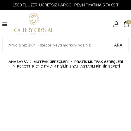
1500 TL ÜZERİ ÜCRETSİZ KARGO | PEŞİN FİYATINA 5 TAKSİT
0
ARA
ANASAYFA
MUTFAK GEREÇLERİ
PRATIK MUTFAK GEREÇLERI
PEROTTI PICNO ITALY 4 KIŞILIK SIYAH ASTARLI PIKNIK SEPETI