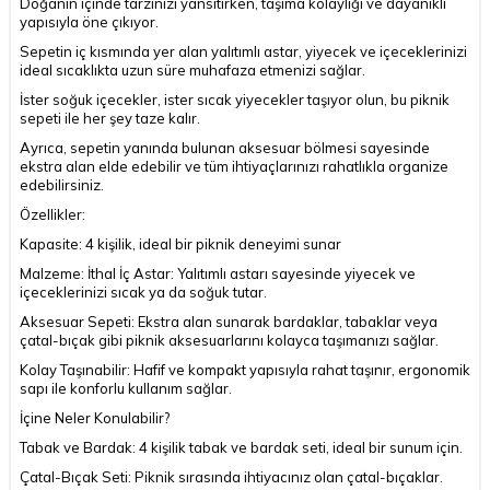
Doğanın içinde tarzınızı yansıtırken, taşıma kolaylığı ve dayanıklı
yapısıyla öne çıkıyor.
Sepetin iç kısmında yer alan yalıtımlı astar, yiyecek ve içeceklerinizi
ideal sıcaklıkta uzun süre muhafaza etmenizi sağlar.
İster soğuk içecekler, ister sıcak yiyecekler taşıyor olun, bu piknik
sepeti ile her şey taze kalır.
Ayrıca, sepetin yanında bulunan aksesuar bölmesi sayesinde
ekstra alan elde edebilir ve tüm ihtiyaçlarınızı rahatlıkla organize
edebilirsiniz.
Özellikler:
Kapasite: 4 kişilik, ideal bir piknik deneyimi sunar
Malzeme: İthal İç Astar: Yalıtımlı astarı sayesinde yiyecek ve
içeceklerinizi sıcak ya da soğuk tutar.
Aksesuar Sepeti: Ekstra alan sunarak bardaklar, tabaklar veya
çatal-bıçak gibi piknik aksesuarlarını kolayca taşımanızı sağlar.
Kolay Taşınabilir: Hafif ve kompakt yapısıyla rahat taşınır, ergonomik
sapı ile konforlu kullanım sağlar.
İçine Neler Konulabilir?
Tabak ve Bardak: 4 kişilik tabak ve bardak seti, ideal bir sunum için.
Çatal-Bıçak Seti: Piknik sırasında ihtiyacınız olan çatal-bıçaklar.