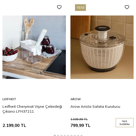
YENI
LEIFHEIT
AROW
Leifheit Cherymat Vişne Çekirdeği
Arow Arista Salata Kurutucu
Çıkarıcı LFH37211
1.039,99
TL
%
23
2.199,00
TL
799,99
TL
İNDIRIM