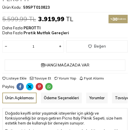
Ürün Kodu :
59SPT010823
5.599,99
TL
3.919,99
TL
30
%
İndirim
Daha Fazla
PEROTTI
Daha Fazla
Pratik Mutfak Gereçleri
Beğen
HANGI MAĞAZADA VAR
Listeye Ekle
Tavsiye Et
Yorum Yap
Fiyat Alarmı
Paylaş
Ürün Açıklaması
Ödeme Seçenekleri
Yorumlar
Tavsiye 
Doğada keyifli anlar yaşamak isteyenler için şıklığı ve
fonksiyonelliği bir araya getiren Picno Italy Piknik Sepeti, size hem
estetik hem de kullanışlı bir deneyim sunuyor.