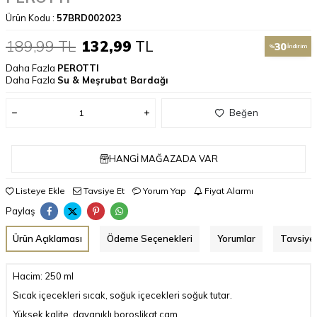
Ürün Kodu :
57BRD002023
189,99
TL
132,99
TL
30
%
İndirim
Daha Fazla
PEROTTI
Daha Fazla
Su & Meşrubat Bardağı
Beğen
HANGI MAĞAZADA VAR
Listeye Ekle
Tavsiye Et
Yorum Yap
Fiyat Alarmı
Paylaş
Ürün Açıklaması
Ödeme Seçenekleri
Yorumlar
Tavsiye 
Hacim: 250 ml
Sıcak içecekleri sıcak, soğuk içecekleri soğuk tutar.
Yüksek kalite, dayanıklı boroslikat cam.