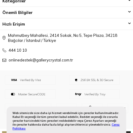
Kategoriler
Önemli Bilgiler
Hızlı Erişim
Mahmutbey Mahallesi, 2414 Sokak, No:5, Tepe Plaza, 34218
Bağcılar / İstanbul / Türkiye
444 10 10
onlinedestek@gallerycrystal.com.tr
Web sitemizde size daha iyi hizmet verebilmek için çerezler kullanılmaktadır.
Kabul Et seçeneği ile tüm çerezleri kabul edebilir, Reddet seçeneği ile zorunlu
çerezler haricindeki tüm çerezleri reddedebilir veya Çerez Ayarları seçeneği
ile çerezler hakkında daha fazla bilgi alıp tercihlerinizi yönetebilirsiniz.
Çerez
Politikası