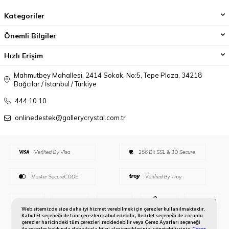
Kategoriler
Önemli Bilgiler
Hızlı Erişim
Mahmutbey Mahallesi, 2414 Sokak, No:5, Tepe Plaza, 34218
Bağcılar / İstanbul / Türkiye
444 10 10
onlinedestek@gallerycrystal.com.tr
Web sitemizde size daha iyi hizmet verebilmek için çerezler kullanılmaktadır.
Kabul Et seçeneği ile tüm çerezleri kabul edebilir, Reddet seçeneği ile zorunlu
çerezler haricindeki tüm çerezleri reddedebilir veya Çerez Ayarları seçeneği
ile çerezler hakkında daha fazla bilgi alıp tercihlerinizi yönetebilirsiniz.
Çerez