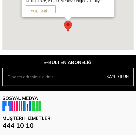
M. No: 1B26, 51200, Merkez / Niğde / Türkiye
YOL TARIFI
E-BÜLTEN ABONELIĞI
KAYIT OLUN
SOSYAL MEDYA
MÜŞTERI HIZMETLERI
444 10 10