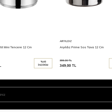
ARYILDIZ
etit Mini Tencere 12 Cm
Aryıldız Prime Sos Tava 12 Cm
399,00
TL
%
46
L
İNDIRIM
349,00
TL