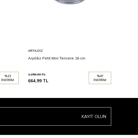
ARYILDIZ
ARYILDIZ
Aryıldız Petit Mini Tencere 16 cm
Aryıldız P
1.259,00
TL
1.119,00
TL
%
13
%
47
İNDIRIM
664,99
TL
İNDIRIM
594,99
T
KAYIT OLUN