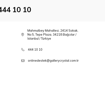
444 10 10
Mahmutbey Mahallesi, 2414 Sokak,
No:5, Tepe Plaza, 34218 Bağcılar /
İstanbul / Türkiye
444 10 10
onlinedestek@gallerycrystal.com.tr