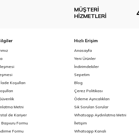
MÜŞTERI
HIZMETLERI
ilgiler
Hızlı Erişim
ımız
Anasayfa
da
Yeni Ürünler
zleşmesi
İndirimdekiler
leşmesi
Sepetim
 İade Koşulları
Blog
oşulları
Çerez Politikası
 Güvenlik
Ödeme Ayrıcalıkları
nlatma Metni
Sık Sorulan Sorular
ystal de Kariyer
Whatsapp Aydınlatma Metni
i Başvuru Formu
İletişim
endirme Formu
Whatsapp Kanalı