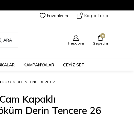
Favorilerim
Kargo Takip
0
ARA
Hesabım
Sepetim
RKALAR
KAMPANYALAR
ÇEYİZ SETİ
 DÖKÜM DERIN TENCERE 26 CM
 Cam Kapaklı
küm Derin Tencere 26