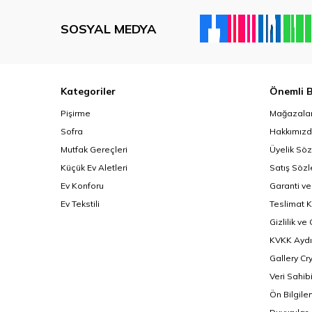
SOSYAL MEDYA
Kategoriler
Önemli B
Pişirme
Mağazalar
Sofra
Hakkımız
Mutfak Gereçleri
Üyelik Sö
Küçük Ev Aletleri
Satış Söz
Ev Konforu
Garanti ve
Ev Tekstili
Teslimat K
Gizlilik ve
KVKK Aydı
Gallery Cr
Veri Sahib
Ön Bilgil