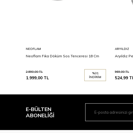
NEOFLAM
ARYILDIZ
Neoflam Fika Döküm Sos Tenceresi 18 Cm
Aryıldız P
2.890,00
TL
969,00
TL
%
31
1.999,00
TL
İNDIRIM
524,99
T
E-BÜLTEN
ABONELIĞI