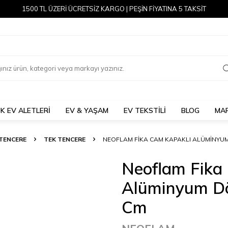
1500 TL ÜZERİ ÜCRETSİZ KARGO | PEŞİN FİYATINA 5 TAKSİT
K EV ALETLERİ
EV & YAŞAM
EV TEKSTİLİ
BLOG
MA
TENCERE
TEK TENCERE
NEOFLAM FIKA CAM KAPAKLI ALÜMINYUM
Neoflam Fika
Alüminyum Dö
Cm