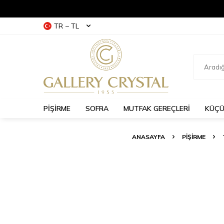
TR − TL
PİŞİRME
SOFRA
MUTFAK GEREÇLERİ
KÜÇÜ
ANASAYFA
PİŞİRME