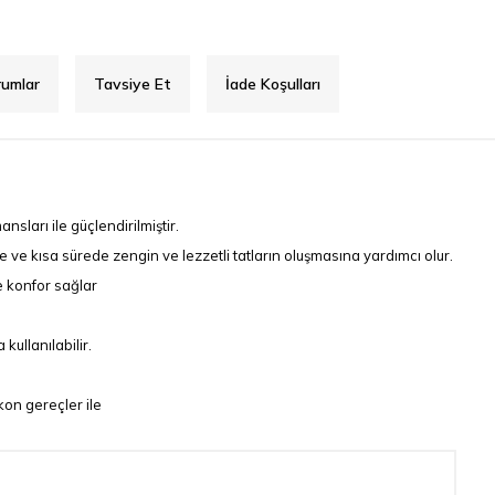
rumlar
Tavsiye Et
İade Koşulları
ları ile güçlendirilmiştir.
ne ve kısa sürede zengin ve lezzetli tatların oluşmasına yardımcı olur.
ve konfor sağlar
kullanılabilir.
ikon gereçler ile