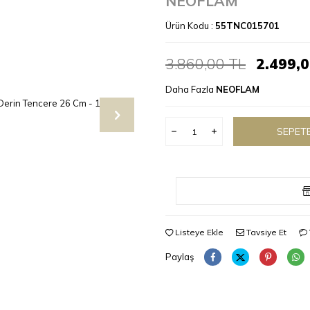
NEOFLAM
Ürün Kodu :
55TNC015701
3.860,00
TL
2.499,
Daha Fazla
NEOFLAM
SEPETE
Listeye Ekle
Tavsiye Et
Paylaş