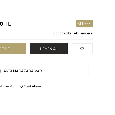
00
TL
35
%
İndirim
Daha Fazla
Tek Tencere
 EKLE
HEMEN AL
HANGI MAĞAZADA VAR
Yorum Yap
Fiyat Alarmı