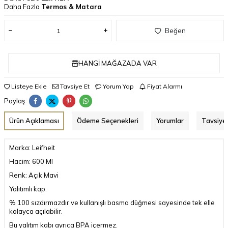
Daha Fazla
Termos & Matara
Beğen
HANGI MAĞAZADA VAR
Listeye Ekle
Tavsiye Et
Yorum Yap
Fiyat Alarmı
Paylaş
Ürün Açıklaması
Ödeme Seçenekleri
Yorumlar
Tavsiye 
Marka: Leifheit
Hacim: 600 Ml
Renk: Açık Mavi
Yalıtımlı kap.
% 100 sızdırmazdır ve kullanışlı basma düğmesi sayesinde tek elle
kolayca açılabilir.
Bu yalıtım kabı ayrıca BPA içermez.