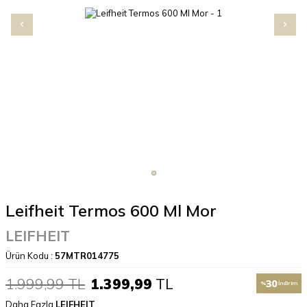
Leifheit Termos 600 Ml Mor
LEIFHEIT
Ürün Kodu :
57MTR014775
1.999,99
TL
1.399,99
TL
30
%
İndirim
Daha Fazla
LEIFHEIT