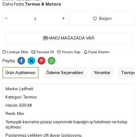
Daha Fazla
Termos & Matara
Beğen
HANGI MAĞAZADA VAR
Listeye Ekle
Tavsiye Et
Yorum Yap
Fiyat Alarmı
Paylaş
Ürün Açıklaması
Ödeme Seçenekleri
Yorumlar
Tavsiye 
Marka: Leifheit
Kategori: Termos
Hacim: 600 Ml
Renk: Mor
Yumuşak kavrama yüzeyi sayesinde kapağın iyi tutulması ve kolay
açılması.
Paslanmaz çelikten çift duvar izolasyonu.