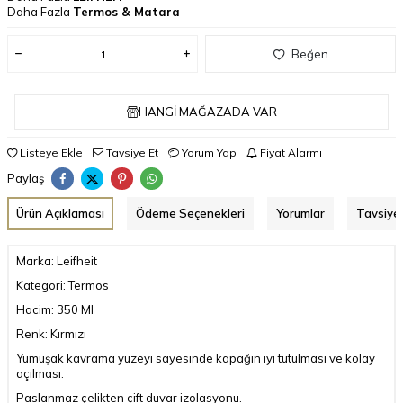
Daha Fazla
Termos & Matara
Beğen
HANGI MAĞAZADA VAR
Listeye Ekle
Tavsiye Et
Yorum Yap
Fiyat Alarmı
Paylaş
Ürün Açıklaması
Ödeme Seçenekleri
Yorumlar
Tavsiye 
Marka: Leifheit
Kategori: Termos
Hacim: 350 Ml
Renk: Kırmızı
Yumuşak kavrama yüzeyi sayesinde kapağın iyi tutulması ve kolay
açılması.
Paslanmaz çelikten çift duvar izolasyonu.