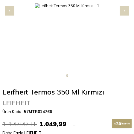
Leifheit Termos 350 Ml Kırmızı
LEIFHEIT
Ürün Kodu :
57MTR014766
1.499,99
TL
1.049,99
TL
30
%
İndirim
Daha Fazla
LEIFHEIT