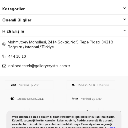
Kategoriler
Önemli Bilgiler
Hızlı Erişim
Mahmutbey Mahallesi, 2414 Sokak, No:5, Tepe Plaza, 34218
Bağcılar / İstanbul / Türkiye
444 10 10
onlinedestek@gallerycrystal.com.tr
Web sitemizde size daha iyi hizmet verebilmek için çerezler kullanılmaktadır.
Kabul Et seçeneği ile tüm çerezleri kabul edebilir, Reddet seçeneği ile zorunlu
çerezler haricindeki tüm çerezleri reddedebilir veya Çerez Ayarları seçeneği
ile çerezler hakkında daha fazla bilgi alıp tercihlerinizi yönetebilirsiniz.
Çerez