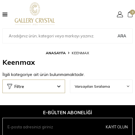
0
ARA
ANASAYFA
KEENMAX
Keenmax
İlgili kategoriye ait ürün bulunmamaktadır.
Filtre
E-BÜLTEN ABONELIĞI
KAYIT OLUN