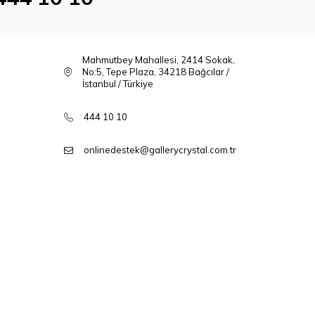
Mahmutbey Mahallesi, 2414 Sokak,
No:5, Tepe Plaza, 34218 Bağcılar /
İstanbul / Türkiye
444 10 10
onlinedestek@gallerycrystal.com.tr