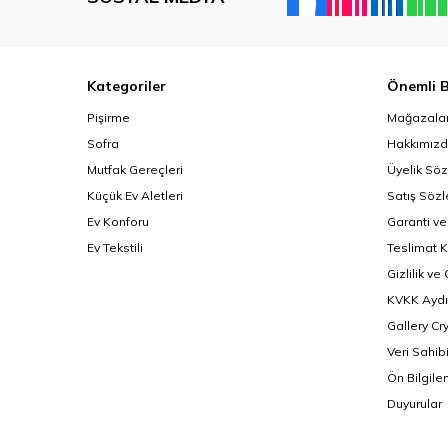
Kategoriler
Önemli B
Pişirme
Mağazalar
Sofra
Hakkımız
Mutfak Gereçleri
Üyelik Sö
Küçük Ev Aletleri
Satış Söz
Ev Konforu
Garanti ve
Ev Tekstili
Teslimat K
Gizlilik ve
KVKK Aydı
Gallery Cr
Veri Sahib
Ön Bilgil
Duyurular