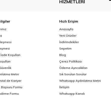
HIZMETLERI
ilgiler
Hızlı Erişim
ımız
Anasayfa
da
Yeni Ürünler
zleşmesi
İndirimdekiler
leşmesi
Sepetim
 İade Koşulları
Blog
oşulları
Çerez Politikası
 Güvenlik
Ödeme Ayrıcalıkları
nlatma Metni
Sık Sorulan Sorular
ystal de Kariyer
Whatsapp Aydınlatma Metni
i Başvuru Formu
İletişim
endirme Formu
Whatsapp Kanalı