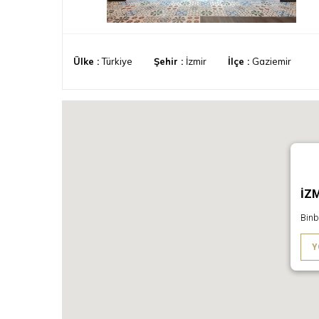
Ülke :
Türkiye
Şehir :
İzmir
İlçe :
Gaziemir
İZ
Binb
Y