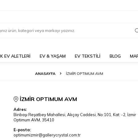
K EV ALETLERİ
EV & YAŞAM
EV TEKSTİLİ
BLOG
MA
ANASAYFA
İZMİR OPTIMUM AVM
İZMİR OPTIMUM AVM
Adres:
Binbaşı Reşatbey Mahallesi, Akçay Caddesi, No:101, Kat: -2, İzmir
Optimum AVM, 35410
E-posta:
optimumizmir@gallerycrystal.com.tr