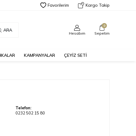
Favorilerim
Kargo Takip
0
ARA
Hesabım
Sepetim
RKALAR
KAMPANYALAR
ÇEYİZ SETİ
Telefon:
0232 502 15 80