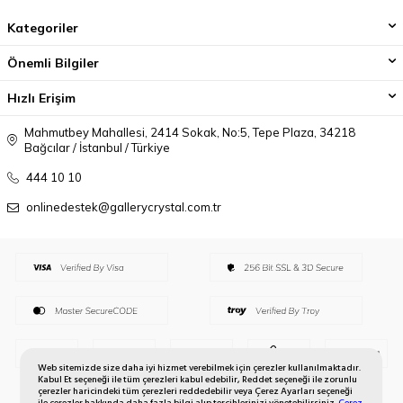
Kategoriler
Önemli Bilgiler
Hızlı Erişim
Mahmutbey Mahallesi, 2414 Sokak, No:5, Tepe Plaza, 34218
Bağcılar / İstanbul / Türkiye
444 10 10
onlinedestek@gallerycrystal.com.tr
Web sitemizde size daha iyi hizmet verebilmek için çerezler kullanılmaktadır.
Kabul Et seçeneği ile tüm çerezleri kabul edebilir, Reddet seçeneği ile zorunlu
çerezler haricindeki tüm çerezleri reddedebilir veya Çerez Ayarları seçeneği
ile çerezler hakkında daha fazla bilgi alıp tercihlerinizi yönetebilirsiniz.
Çerez