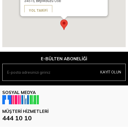
34515, Beylikdüzü Osb
YOL TARIFI
E-BÜLTEN ABONELIĞI
KAYIT OLUN
SOSYAL MEDYA
MÜŞTERI HIZMETLERI
444 10 10