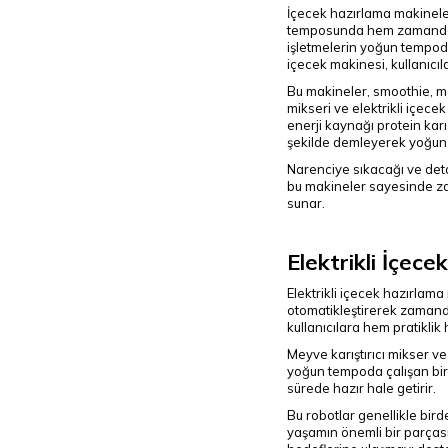
İçecek hazırlama makineleri,
temposunda hem zamandan t
işletmelerin yoğun tempoda
içecek makinesi, kullanıcıla
Bu makineler, smoothie, mey
mikseri ve elektrikli içece
enerji kaynağı protein karı
şekilde demleyerek yoğun 
Narenciye sıkacağı ve detok
bu makineler sayesinde za
sunar.
Elektrikli İçec
Elektrikli içecek hazırlama
otomatikleştirerek zamandan
kullanıcılara hem pratiklik 
Meyve karıştırıcı mikser ve 
yoğun tempoda çalışan birey
sürede hazır hale getirir.
Bu robotlar genellikle bir
yaşamın önemli bir parçası 