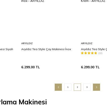
Sepete
Sepete
ARYILDIZ
ARYILDIZ
Ekle
Ekle
nesi Siyah
Aryıldız Tea Style Çay Makinesi İnox
Aryıldız Tea Style
(10)
6.299,00
TL
6.299,00
TL
1
2
3
rlama Makinesi