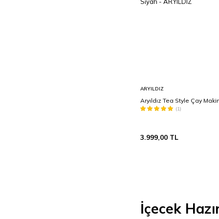
Sepete
ARYILDIZ
Ekle
Aryıldız Tea Style Çay Maki
(1)
3.999,00
TL
İçecek Hazı