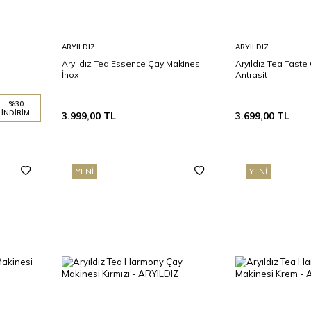
Sepete
Sepete
ARYILDIZ
ARYILDIZ
Ekle
Ekle
Aryıldız Tea Essence Çay Makinesi
Aryıldız Tea Taste
İnox
Antrasit
%
30
İNDIRIM
3.999,00
TL
3.699,00
TL
YENI
YENI