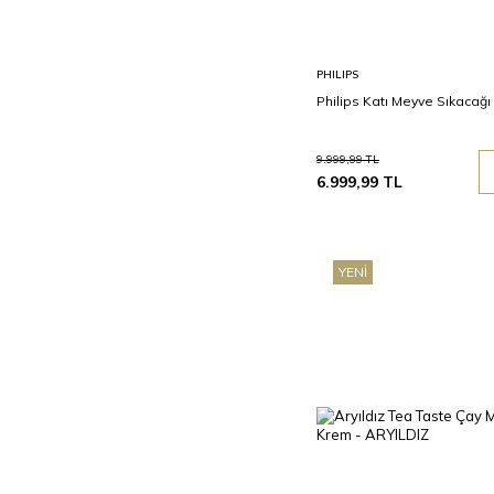
Sepete
PHILIPS
Ekle
Philips Katı Meyve Sıkacağı
9.999,99
TL
6.999,99
TL
YENI