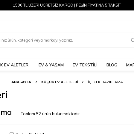
1500 TL ÜZERİ ÜCRETSİZ KARGO | PEŞİN FİYATINA 5 TAKSİT
K EV ALETLERİ
EV & YAŞAM
EV TEKSTİLİ
BLOG
MA
ANASAYFA
KÜÇÜK EV ALETLERI
İÇECEK HAZIRLAMA
ri
lama
Toplam
52
ürün bulunmaktadır.