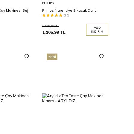
Sepete
PHILIPS
Ekle
 Çay Makinesi Bej
Philips Narenciye Sıkacak Daily
(85)
1.579,99
TL
%
30
1.105,99
TL
İNDIRIM
YENI