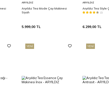
Sepete
Sepete
ARYILDIZ
ARYILDIZ
Ekle
Ekle
inesi
Aryıldız Tea Mode Çay Makinesi
Aryıldız Tea Style
Siyah
(2)
5.999,00
TL
6.299,00
TL
YENI
YENI