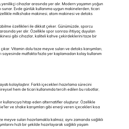
lmiş yenilikçi cihazlar arasında yer alır. Modern yaşamın yoğun
sunar. Evde günlük kullanıma uygun makinelerden, ticari
Özellikle milkshake makinesi, atom makinesi ve detoks
yabilme özellikleri ile dikkat çeker. Günümüzde, sporcu
 arasında yer alır. Özellikle spor sonrası ihtiyaç duyulan
nesi gibi cihazlar, kaliteli kahve çekirdeklerini taze bir
 çıkar. Vitamin dolu taze meyve suları ve detoks karışımları,
rı sayesinde mutfakta fazla yer kaplamadan kolay kullanım
yatı kolaylaştırır. Farklı içecekleri hazırlama sürecini
reysel hem de ticari kullanımda tercih edilen bu robotlar,
 kullanıcıya hitap eden alternatifler oluşturur. Özellikle
e'ler ve shake karışımları gibi enerji veren içecekleri kısa
taze meyve suları hazırlamakla kalmaz, aynı zamanda sağlıklı
mlarını hızlı bir şekilde hazırlayarak sağlıklı yaşam