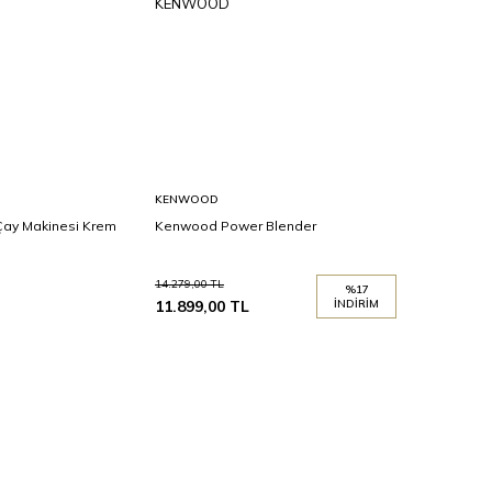
Sepete
KENWOOD
Ekle
 Çay Makinesi Krem
Kenwood Power Blender
14.279,00
TL
%
17
11.899,00
TL
İNDIRIM