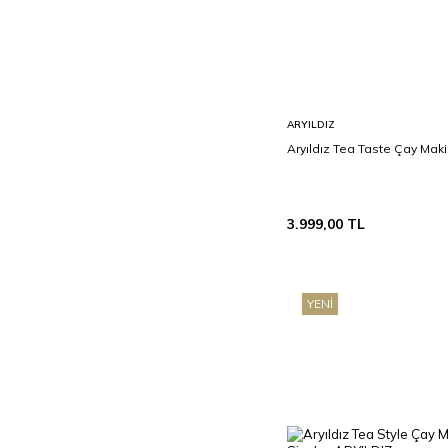
Sepete
ARYILDIZ
Ekle
Aryıldız Tea Taste Çay Mak
3.999,00
TL
YENI