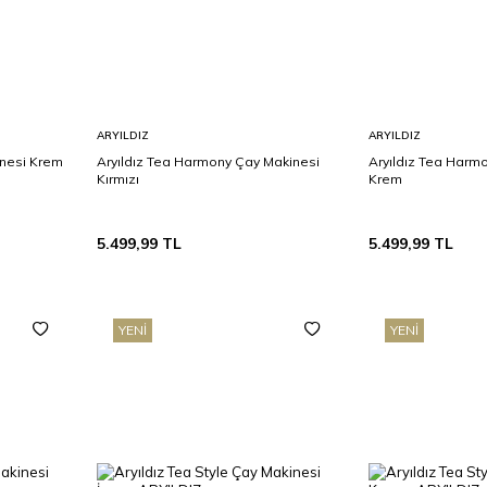
Sepete
Sepete
ARYILDIZ
ARYILDIZ
Ekle
Ekle
inesi Krem
Aryıldız Tea Harmony Çay Makinesi
Aryıldız Tea Harm
Kırmızı
Krem
5.499,99
TL
5.499,99
TL
YENI
YENI