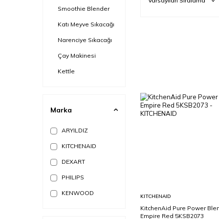
Smoothie Blender
Katı Meyve Sıkacağı
Narenciye Sıkacağı
Çay Makinesi
Kettle
Marka
ARYILDIZ
KITCHENAID
DEXART
PHILIPS
KENWOOD
Sepete
KITCHENAID
Ekle
KitchenAid Pure Power Ble
Empire Red 5KSB2073