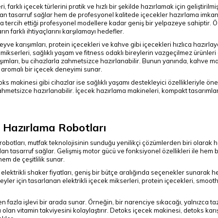
 farklı içecek türlerini pratik ve hızlı bir şekilde hazırlamak için geliştiri
asarruf sağlar hem de profesyonel kalitede içecekler hazırlama imkanı 
 tercih ettiği profesyonel modellere kadar geniş bir yelpazeye sahiptir. 
rın farklı ihtiyaçlarını karşılamayı hedefler.
ve karışımları, protein içecekleri ve kahve gibi içecekleri hızlıca hazırla
k mikserleri, sağlıklı yaşam ve fitness odaklı bireylerin vazgeçilmez ürünleri
şımları, bu cihazlarla zahmetsizce hazırlanabilir. Bunun yanında, kahve maki
aromalı bir içecek deneyimi sunar.
s makinesi gibi cihazlar ise sağlıklı yaşamı destekleyici özellikleriyle öne
hmetsizce hazırlanabilir. İçecek hazırlama makineleri, kompakt tasarımla
ek Hazırlama Robotları
 robotları, mutfak teknolojisinin sunduğu yenilikçi çözümlerden biri olarak ha
 tasarruf sağlar. Gelişmiş motor gücü ve fonksiyonel özellikleri ile hem bi
hem de çeşitlilik sunar.
elektrikli shaker fiyatları, geniş bir bütçe aralığında seçenekler sunarak her
ler için tasarlanan elektrikli içecek mikserleri, protein içecekleri, smoothi
den fazla işlevi bir arada sunar. Örneğin, bir narenciye sıkacağı, yalnızca 
olan vitamin takviyesini kolaylaştırır. Detoks içecek makinesi, detoks karışı