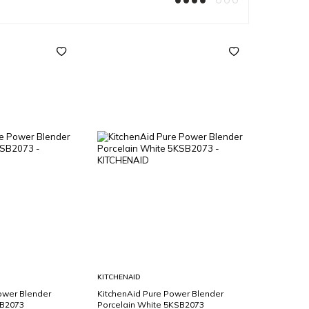
Sepete
KITCHENAID
Ekle
ower Blender
KitchenAid Pure Power Blender
SB2073
Porcelain White 5KSB2073