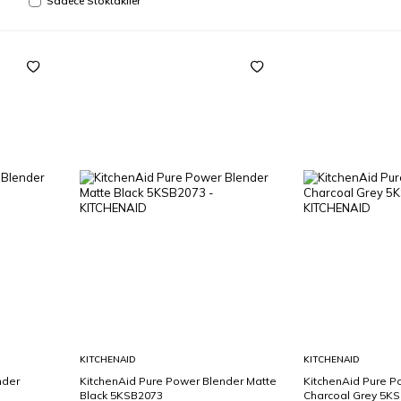
Sadece Stoktakiler
Sepete
Sepete
KITCHENAID
KITCHENAID
Ekle
Ekle
nder
KitchenAid Pure Power Blender Matte
KitchenAid Pure P
Black 5KSB2073
Charcoal Grey 5K