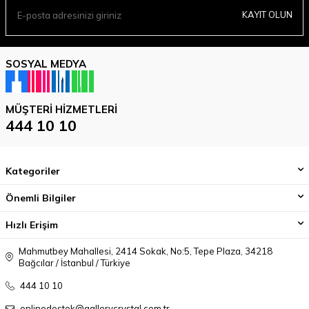
KAYIT OLUN
SOSYAL MEDYA
MÜŞTERI HIZMETLERI
444 10 10
Kategoriler
Önemli Bilgiler
Hızlı Erişim
Mahmutbey Mahallesi, 2414 Sokak, No:5, Tepe Plaza, 34218
Bağcılar / İstanbul / Türkiye
444 10 10
onlinedestek@gallerycrystal.com.tr