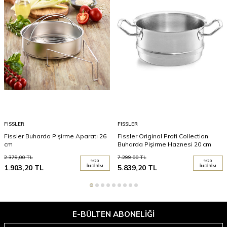
FISSLER
FISSLER
Fissler Buharda Pişirme Aparatı 26
Fissler Original Profi Collection
cm
Buharda Pişirme Haznesi 20 cm
2.379,00
TL
7.299,00
TL
%
20
%
20
1.903,20
TL
İNDIRIM
5.839,20
TL
İNDIRIM
E-BÜLTEN ABONELIĞI