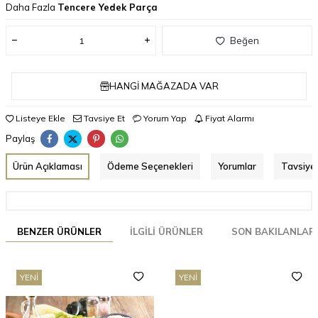
Daha Fazla
Tencere Yedek Parça
Beğen
HANGI MAĞAZADA VAR
Listeye Ekle
Tavsiye Et
Yorum Yap
Fiyat Alarmı
Paylaş
Ürün Açıklaması
Ödeme Seçenekleri
Yorumlar
Tavsiye 
BENZER ÜRÜNLER
İLGILI ÜRÜNLER
SON BAKILANLAR
YENI
YENI