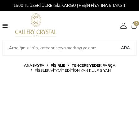
1500 TL ÜZERİ ÜCRETSİZ KARGO | PEŞİN FİYATINA 5 TAKSİT
0
ARA
ANASAYFA
PİŞİRME
TENCERE YEDEK PARÇA
FISSLER VITAVIT EDITION YAN KULP SIYAH