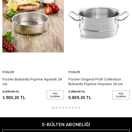
FISSLER
FISSLER
Fissler Buharda Pişirme Aparatı 26
Fissler Original Profi Collection
cm
Buharda Pişirme Haznesi 20 cm
2.379,00
TL
7.299,00
TL
%
20
%
20
1.903,20
TL
İNDIRIM
5.839,20
TL
İNDIRIM
E-BÜLTEN ABONELIĞI