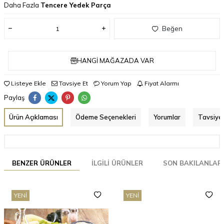
Daha Fazla
Tencere Yedek Parça
Beğen
HANGI MAĞAZADA VAR
Listeye Ekle
Tavsiye Et
Yorum Yap
Fiyat Alarmı
Paylaş
Ürün Açıklaması
Ödeme Seçenekleri
Yorumlar
Tavsiye 
BENZER ÜRÜNLER
İLGILI ÜRÜNLER
SON BAKILANLAR
YENI
YENI