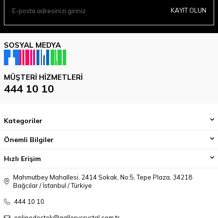
KAYIT OLUN
SOSYAL MEDYA
MÜŞTERI HIZMETLERI
444 10 10
Kategoriler
Önemli Bilgiler
Hızlı Erişim
Mahmutbey Mahallesi, 2414 Sokak, No:5, Tepe Plaza, 34218
Bağcılar / İstanbul / Türkiye
444 10 10
onlinedestek@gallerycrystal.com.tr