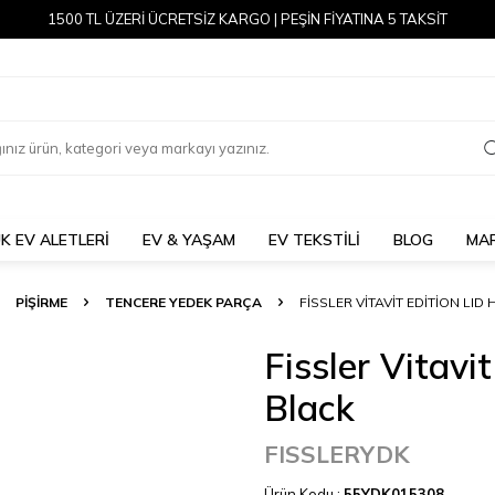
1500 TL ÜZERİ ÜCRETSİZ KARGO | PEŞİN FİYATINA 5 TAKSİT
K EV ALETLERİ
EV & YAŞAM
EV TEKSTİLİ
BLOG
MA
PİŞİRME
TENCERE YEDEK PARÇA
FISSLER VITAVIT EDITION LI
Fissler Vitavi
Black
FISSLERYDK
Ürün Kodu :
55YDK015308