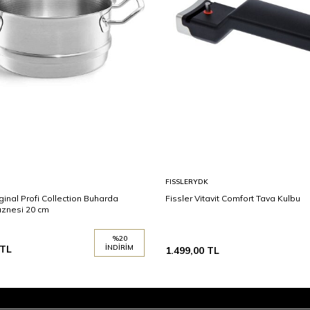
FISSLERYDK
iginal Profi Collection Buharda
Fissler Vitavit Comfort Tava Kulbu
aznesi 20 cm
%
20
TL
İNDIRIM
1.499,00
TL