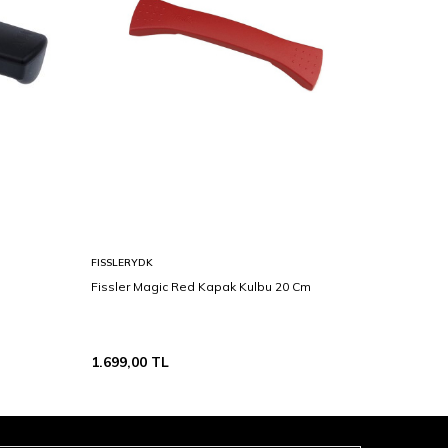
FISSLERYDK
NEOFLAM
Fissler Magic Red Kapak Kulbu 20 Cm
Neoflam M
1.190,00
TL
589,00
T
1.699,00
TL