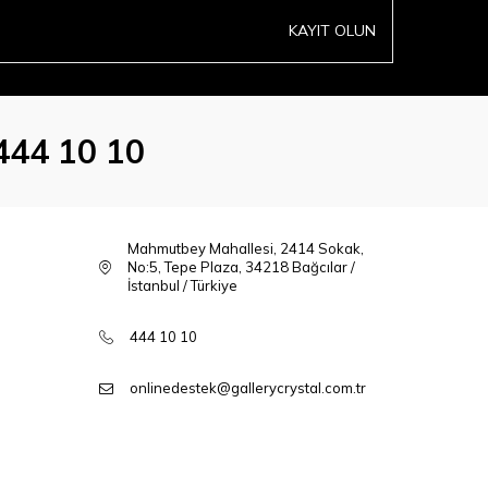
KAYIT OLUN
444 10 10
Mahmutbey Mahallesi, 2414 Sokak,
No:5, Tepe Plaza, 34218 Bağcılar /
İstanbul / Türkiye
444 10 10
onlinedestek@gallerycrystal.com.tr