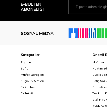
E-BÜLTEN
ABONELIĞI
SOSYAL MEDYA
Kategoriler
Önemli B
Pişirme
Mağazalar
Sofra
Hakkımız
Mutfak Gereçleri
Üyelik Sö
Küçük Ev Aletleri
Satış Söz
Ev Konforu
Garanti ve
Ev Tekstili
Teslimat K
Gizlilik ve
KVKK Aydı