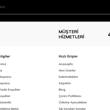
MÜŞTERI
HIZMETLERI
ilgiler
Hızlı Erişim
ımız
Anasayfa
da
Yeni Ürünler
zleşmesi
İndirimdekiler
leşmesi
Sepetim
 İade Koşulları
Blog
oşulları
Çerez Politikası
 Güvenlik
Ödeme Ayrıcalıkları
nlatma Metni
Sık Sorulan Sorular