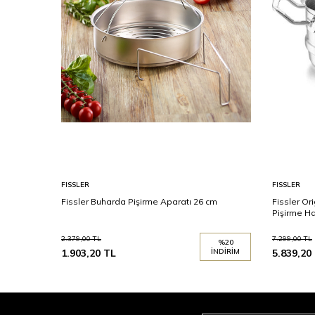
FISSLER
FISSLER
Fissler Buharda Pişirme Aparatı 26 cm
Fissler Or
Pişirme H
2.379,00
TL
7.299,00
TL
%
20
1.903,20
TL
İNDIRIM
5.839,20