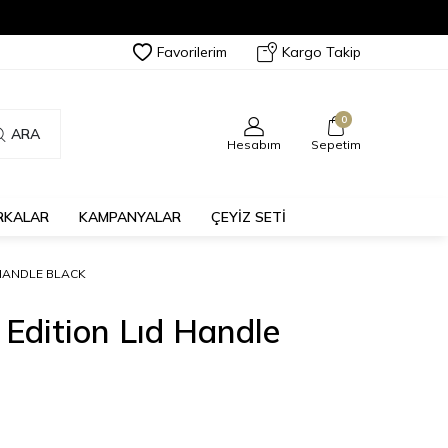
Favorilerim
Kargo Takip
0
ARA
Hesabım
Sepetim
RKALAR
KAMPANYALAR
ÇEYİZ SETİ
D HANDLE BLACK
t Edition Lıd Handle