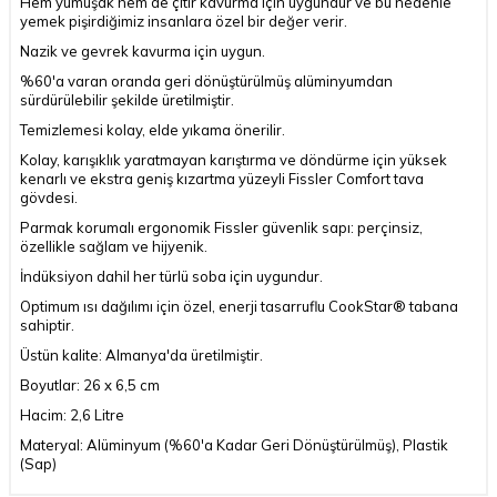
Hem yumuşak hem de çıtır kavurma için uygundur ve bu nedenle
yemek pişirdiğimiz insanlara özel bir değer verir.
Nazik ve gevrek kavurma için uygun.
%60'a varan oranda geri dönüştürülmüş alüminyumdan
sürdürülebilir şekilde üretilmiştir.
Temizlemesi kolay, elde yıkama önerilir.
Kolay, karışıklık yaratmayan karıştırma ve döndürme için yüksek
kenarlı ve ekstra geniş kızartma yüzeyli Fissler Comfort tava
gövdesi.
Parmak korumalı ergonomik Fissler güvenlik sapı: perçinsiz,
özellikle sağlam ve hijyenik.
İndüksiyon dahil her türlü soba için uygundur.
Optimum ısı dağılımı için özel, enerji tasarruflu CookStar® tabana
sahiptir.
Üstün kalite: Almanya'da üretilmiştir.
Boyutlar: 26 x 6,5 cm
Hacim: 2,6 Litre
Materyal: Alüminyum (%60'a Kadar Geri Dönüştürülmüş), Plastik
(Sap)