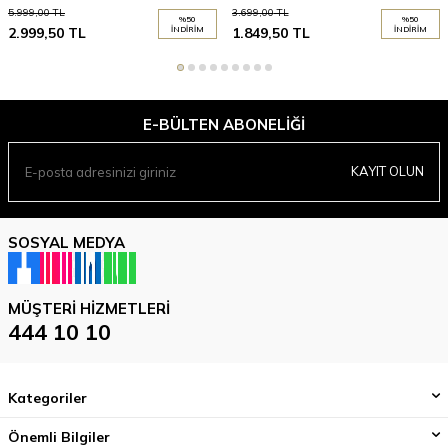
5.999,00
TL
3.699,00
TL
%
50
%
50
2.999,50
TL
İNDIRIM
1.849,50
TL
İNDIRIM
E-BÜLTEN ABONELIĞI
KAYIT OLUN
SOSYAL MEDYA
MÜŞTERI HIZMETLERI
444 10 10
Kategoriler
Önemli Bilgiler