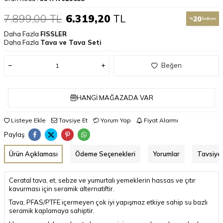
7.899,00
TL
6.319,20
TL
20
%
İndirim
Daha Fazla
FISSLER
Daha Fazla
Tava ve Tava Seti
Beğen
HANGI MAĞAZADA VAR
Listeye Ekle
Tavsiye Et
Yorum Yap
Fiyat Alarmı
Paylaş
Ürün Açıklaması
Ödeme Seçenekleri
Yorumlar
Tavsiye 
Ceratal tava, et, sebze ve yumurtalı yemeklerin hassas ve çıtır
kavurması için seramik alternatiftir.
Tava, PFAS/PTFE içermeyen çok iyi yapışmaz etkiye sahip su bazlı
seramik kaplamaya sahiptir.