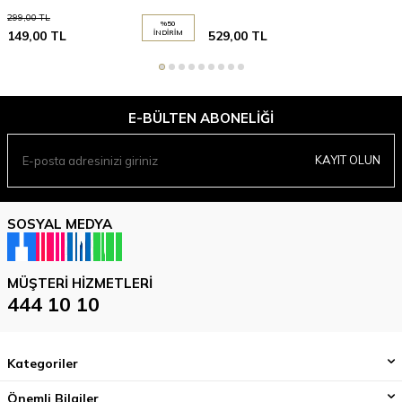
299,00
TL
%
50
149,00
TL
İNDIRIM
529,00
TL
E-BÜLTEN ABONELIĞI
KAYIT OLUN
SOSYAL MEDYA
MÜŞTERI HIZMETLERI
444 10 10
Kategoriler
Önemli Bilgiler