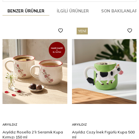
BENZER ÜRÜNLER
İLGILI ÜRÜNLER
SON BAKILANLAR
YENI
ARYILDIZ
ARYILDIZ
Aryıldız Rosella 2’li Seramik Kupa
Aryıldız Cozy İnek Figürlü Kupa 500
Kırmızı 150 ml
ml