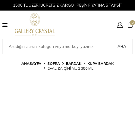
1500 TL ÜZERİ ÜCRETSİZ KARGO | PEŞİN FİYATINA 5 TAKSİT
0
ARA
ANASAYFA
SOFRA
BARDAK
KUPA BARDAK
EVALIZA ÇINI MUG 350 ML