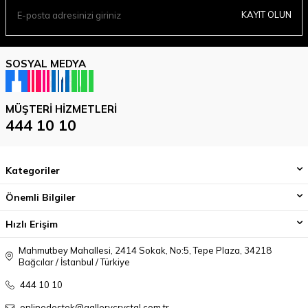
KAYIT OLUN
SOSYAL MEDYA
MÜŞTERI HIZMETLERI
444 10 10
Kategoriler
Önemli Bilgiler
Hızlı Erişim
Mahmutbey Mahallesi, 2414 Sokak, No:5, Tepe Plaza, 34218
Bağcılar / İstanbul / Türkiye
444 10 10
onlinedestek@gallerycrystal.com.tr