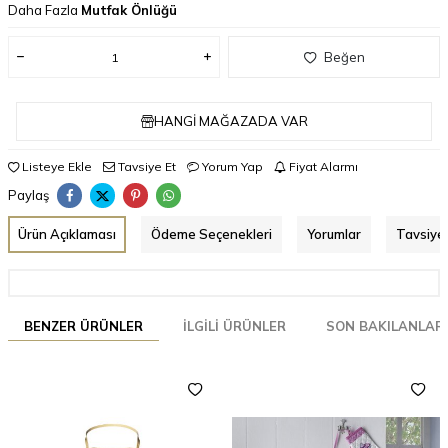
Daha Fazla
Mutfak Önlüğü
Beğen
HANGI MAĞAZADA VAR
Listeye Ekle
Tavsiye Et
Yorum Yap
Fiyat Alarmı
Paylaş
Ürün Açıklaması
Ödeme Seçenekleri
Yorumlar
Tavsiye 
BENZER ÜRÜNLER
İLGILI ÜRÜNLER
SON BAKILANLAR