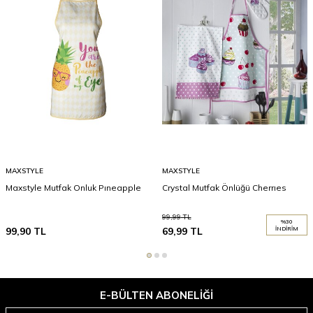
MAXSTYLE
MAXSTYLE
Maxstyle Mutfak Onluk Pıneapple
Crystal Mutfak Önlüğü Cherrıes
99,99
TL
%
30
99,90
TL
69,99
TL
İNDIRIM
E-BÜLTEN ABONELIĞI