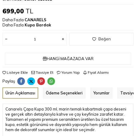
699,00
TL
Daha Fazla
CANARELS
Daha Fazla
Kupa Bardak
Beğen
HANGI MAĞAZADA VAR
Listeye Ekle
Tavsiye Et
Yorum Yap
Fiyat Alarmı
Paylaş
Ürün Açıklaması
Ödeme Seçenekleri
Yorumlar
Tavsiye 
Canarels Çapa Kupa 300 ml, marin temalı kabartmalı çapa deseni
ve gerçek altın detaylarıyla kahve ve çay keyfinize zarafet katar.
Tamamen el yapımı premium seramikten üretilen bu özel tasarım
kupa, estetik görünümü ve dayanıklı yapısıyla hem günlük kullanım
hem de dekoratif sunumlar için ideal bir seçimdir.