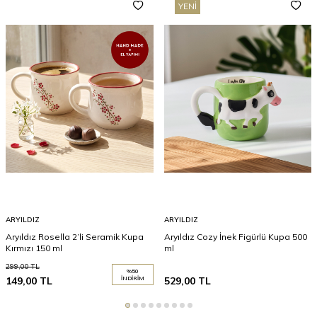
YENI
ARYILDIZ
ARYILDIZ
Aryıldız Rosella 2’li Seramik Kupa
Aryıldız Cozy İnek Figürlü Kupa 500
Kırmızı 150 ml
ml
299,00
TL
%
50
149,00
TL
İNDIRIM
529,00
TL