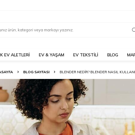
K EV ALETLERİ
EV & YAŞAM
EV TEKSTİLİ
BLOG
MA
ASAYFA
BLOG SAYFASI
BLENDER NEDIR? BLENDER NASIL KULLANI