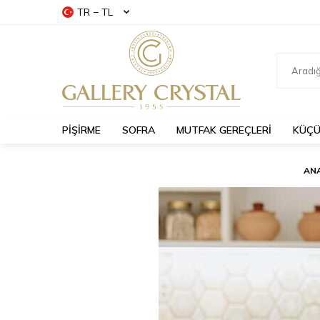
TR − TL
PİŞİRME
SOFRA
MUTFAK GEREÇLERİ
KÜÇÜ
AN