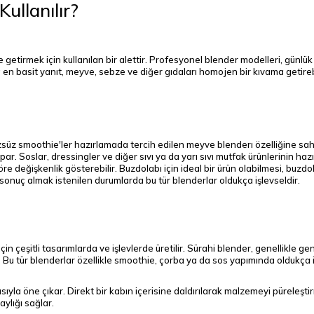
ullanılır?
 getirmek için kullanılan bir alettir. Profesyonel blender modelleri, günlük
n basit yanıt, meyve, sebze ve diğer gıdaları homojen bir kıvama getirebil
üzsüz smoothie'ler hazırlamada tercih edilen meyve blenderı özelliğine sa
ar. Soslar, dressingler ve diğer sıvı ya da yarı sıvı mutfak ürünlerinin haz
re değişkenlik gösterebilir. Buzdolabı için ideal bir ürün olabilmesi, buzdo
onuç almak istenilen durumlarda bu tür blenderlar oldukça işlevseldir.
in çeşitli tasarımlarda ve işlevlerde üretilir. Sürahi blender, genellikle gen
 Bu tür blenderlar özellikle smoothie, çorba ya da sos yapımında oldukça i
sıyla öne çıkar. Direkt bir kabın içerisine daldırılarak malzemeyi püreleştirm
ylığı sağlar.