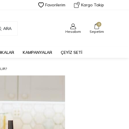
Favorilerim
Kargo Takip
0
ARA
Hesabım
Sepetim
RKALAR
KAMPANYALAR
ÇEYİZ SETİ
LIR?