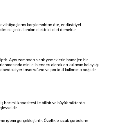
 ev ihtiyaçlarını karşılamaktan öte, endüstriyel
mek için kullanılan elektrikli alet demektir.
hiptir. Aynı zamanda sıcak yemeklerin homojen bir
ırlanmasında mini el blenderı olarak da kullanım kolaylığı
labındaki yer tasarrufuna ve portatif kullanıma bağlıdır.
iş hacimli kapasitesi ile bilinir ve büyük miktarda
şlevseldir.
e işlemi gerçekleştirilir. Özellikle sıcak çorbaların