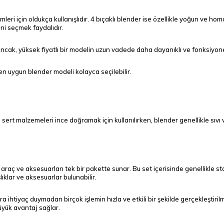
mleri için oldukça kullanışlıdır. 4 bıçaklı blender ise özellikle yoğun ve hom
ini seçmek faydalıdır.
Ancak, yüksek fiyatlı bir modelin uzun vadede daha dayanıklı ve fonksiyon
 en uygun blender modeli kolayca seçilebilir.
 sert malzemeleri ince doğramak için kullanılırken, blender genellikle sıvı ve 
an araç ve aksesuarları tek bir pakette sunar. Bu set içerisinde genellikle 
ıklar ve aksesuarlar bulunabilir.
ra ihtiyaç duymadan birçok işlemin hızla ve etkili bir şekilde gerçekleştir
üyük avantaj sağlar.