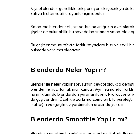
Kişisel blender, genellikle tek porsiyonluk içecek ya da ka
kahvaltı alternatifi arayanlar için idealdir.
Smoothie blender seti, smoothie hazırlığı için özel olar
şişeler de bulunabilir, bu sayede hazırlanan smoothie doğ
Bu çeşitlenme, mutfakta farklı ihtiyaçlara hızlı ve etkili
bulmada yardımcı olacaktır.
Blenderda Neler Yapılır?
Blender ile neler yapılır sorusunun cevabı oldukça geniş
blender ile hazırlamak mümkündür. Aynı zamanda, farklı sosl
hazırlıklarında blenderdan yararlanılabilir. Profesyonel b
da çeşitlendirir. Özellikle zorlu malzemeleri bile püreleşti
mutfağın vazgeçilmez yardımcıları arasında yer alır.
Blenderda Smoothie Yapılır mı?
Blender, smoothie hazırlığı için en ideal mutfak aletleri