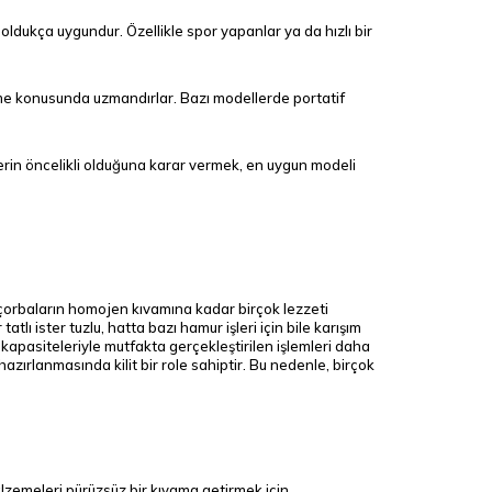
n oldukça uygundur. Özellikle spor yapanlar ya da hızlı bir
irme konusunda uzmandırlar. Bazı modellerde portatif
evlerin öncelikli olduğuna karar vermek, en uygun modeli
 çorbaların homojen kıvamına kadar birçok lezzeti
lı ister tuzlu, hatta bazı hamur işleri için bile karışım
 kapasiteleriyle mutfakta gerçekleştirilen işlemleri daha
 hazırlanmasında kilit bir role sahiptir. Bu nedenle, birçok
malzemeleri pürüzsüz bir kıvama getirmek için