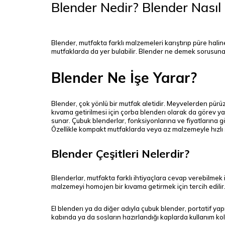
Blender Nedir? Blender Nasıl K
Blender, mutfakta farklı malzemeleri karıştırıp püre haline
mutfaklarda da yer bulabilir. Blender ne demek sorusuna e
Blender Ne İşe Yarar?
Blender, çok yönlü bir mutfak aletidir. Meyvelerden pür
kıvama getirilmesi için çorba blenderı olarak da görev yap
sunar. Çubuk blenderlar, fonksiyonlarına ve fiyatlarına gö
Özellikle kompakt mutfaklarda veya az malzemeyle hızlı s
Blender Çeşitleri Nelerdir?
Blenderlar, mutfakta farklı ihtiyaçlara cevap verebilmek iç
malzemeyi homojen bir kıvama getirmek için tercih edilir.
El blenderı ya da diğer adıyla çubuk blender, portatif yapı
kabında ya da sosların hazırlandığı kaplarda kullanım kola