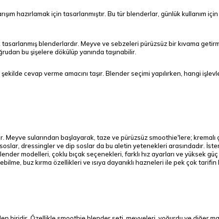
rışım hazırlamak için tasarlanmıştır. Bu tür blenderlar, günlük kullanım içi
ak tasarlanmış blenderlardır. Meyve ve sebzeleri pürüzsüz bir kıvama get
rudan bu şişelere dökülüp yanında taşınabilir.
 bir şekilde cevap verme amacını taşır. Blender seçimi yapılırken, hangi işl
tir. Meyve sularından başlayarak, taze ve pürüzsüz smoothie'lere; kremalı
ar, dressingler ve dip soslar da bu aletin yetenekleri arasındadır. İster tat
lender modelleri, çoklu bıçak seçenekleri, farklı hız ayarları ve yüksek güç
rebilme, buz kırma özellikleri ve ısıya dayanıklı hazneleri ile pek çok tarifin
nden biridir. Özellikle smoothie blender seti, meyveleri, yoğurdu ve diğer 