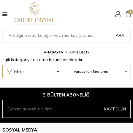
0
ARA
ANASAYFA
ARYILDIZ12
İlgili kategoriye ait ürün bulunmamaktadır.
Filtre
E-BÜLTEN ABONELIĞI
KAYIT OLUN
SOSYAL MEDYA