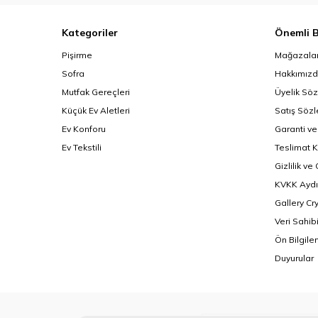
Kategoriler
Önemli B
Pişirme
Mağazalar
Sofra
Hakkımız
Mutfak Gereçleri
Üyelik Sö
Küçük Ev Aletleri
Satış Söz
Ev Konforu
Garanti ve
Ev Tekstili
Teslimat K
Gizlilik ve
KVKK Aydı
Gallery Cr
Veri Sahib
Ön Bilgil
Duyurular