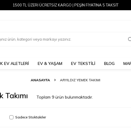
1500 TL ÜZERİ ÜCRETSİZ KARGO | PEŞİN FİYATINA 5 TAKSİT
K EV ALETLERİ
EV & YAŞAM
EV TEKSTİLİ
BLOG
MA
ANASAYFA
ARYILDIZ YEMEK TAKIMI
k Takımı
Toplam
9
ürün bulunmaktadır.
Sadece Stoktakiler