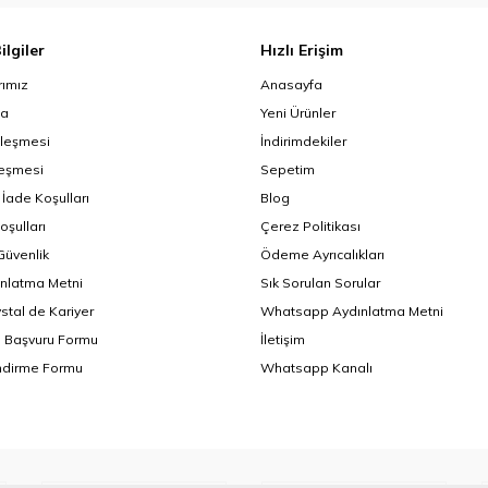
ilgiler
Hızlı Erişim
ımız
Anasayfa
da
Yeni Ürünler
zleşmesi
İndirimdekiler
leşmesi
Sepetim
 İade Koşulları
Blog
oşulları
Çerez Politikası
 Güvenlik
Ödeme Ayrıcalıkları
nlatma Metni
Sık Sorulan Sorular
ystal de Kariyer
Whatsapp Aydınlatma Metni
i Başvuru Formu
İletişim
endirme Formu
Whatsapp Kanalı