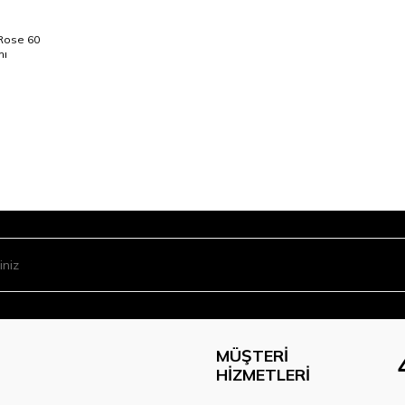
 Rose 60
mı
MÜŞTERI
HIZMETLERI