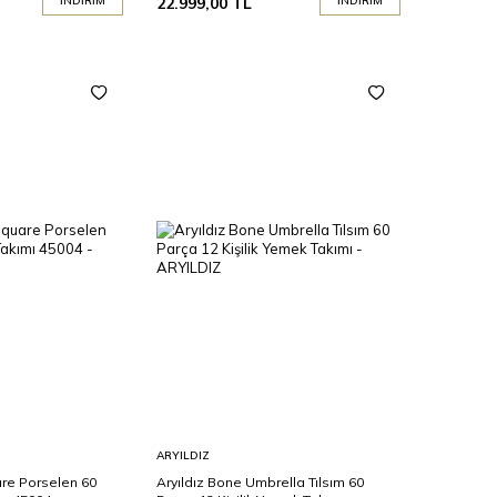
İNDIRIM
22.999,00
TL
İNDIRIM
Sepete
ARYILDIZ
Ekle
are Porselen 60
Aryıldız Bone Umbrella Tılsım 60