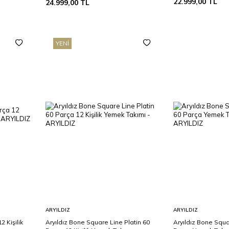
22.999,00
TL
24.999,00
TL
YENI
Sepete
Sepete
ARYILDIZ
ARYILDIZ
Ekle
Ekle
2 Kişilik
Aryıldız Bone Square Line Platin 60
Aryıldız Bone Squ