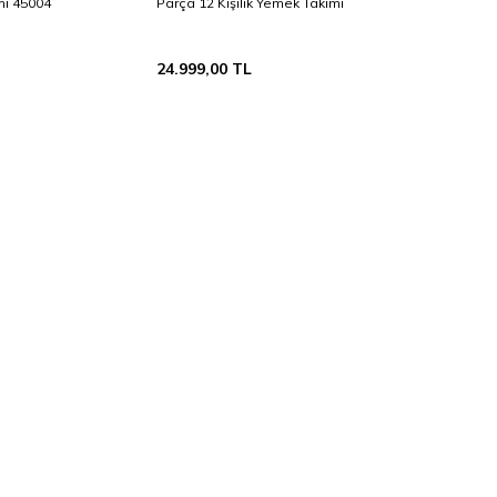
mı 45004
Parça 12 Kişilik Yemek Takımı
24.999,00
TL