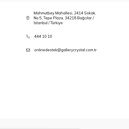
Mahmutbey Mahallesi, 2414 Sokak,
No:5, Tepe Plaza, 34218 Bağcılar /
İstanbul / Türkiye
444 10 10
onlinedestek@gallerycrystal.com.tr