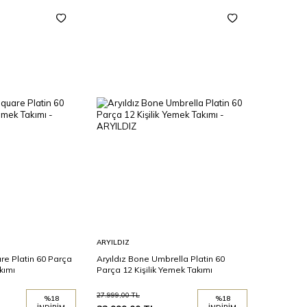
Sepete
ARYILDIZ
Ekle
re Platin 60 Parça
Aryıldız Bone Umbrella Platin 60
kımı
Parça 12 Kişilik Yemek Takımı
27.999,00
TL
%
18
%
18