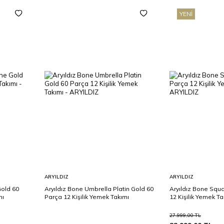
YENI
Sepete
Sepete
ARYILDIZ
ARYILDIZ
Ekle
Ekle
Gold 60
Aryıldız Bone Umbrella Platin Gold 60
Aryıldız Bone Squa
mı
Parça 12 Kişilik Yemek Takımı
12 Kişilik Yemek Ta
27.999,00
TL