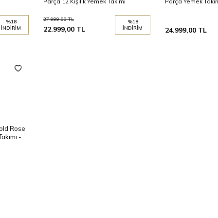
Parça 12 Kişilik Yemek Takımı
Parça Yemek Takı
27.999,00
TL
%
18
%
18
İNDIRIM
22.999,00
TL
İNDIRIM
24.999,00
TL