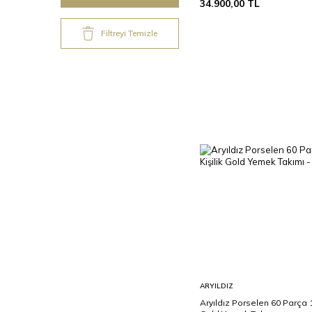
34.900,00
TL
Filtreyi Temizle
Sepete
ARYILDIZ
Ekle
Aryıldız Porselen 60 Parça 1