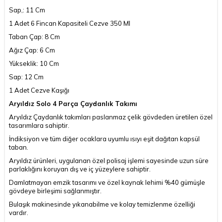
Sap,: 11 Cm
1 Adet 6 Fincan Kapasiteli Cezve 350 Ml
Taban Çap: 8 Cm
Ağız Çap: 6 Cm
Yükseklik: 10 Cm
Sap: 12 Cm
1 Adet Cezve Kaşığı
Aryıldız Solo 4 Parça Çaydanlık Takımı
Aryıldız Çaydanlık takımları paslanmaz çelik gövdeden üretilen özel
tasarımlara sahiptir.
İndiksiyon ve tüm diğer ocaklara uyumlu ısıyı eşit dağıtan kapsül
taban.
Aryıldız ürünleri, uygulanan özel polisaj işlemi sayesinde uzun süre
parlaklığını koruyan dış ve iç yüzeylere sahiptir.
Damlatmayan emzik tasarımı ve özel kaynak lehimi %40 gümüşle
gövdeye birleşimi sağlanmıştır.
Bulaşık makinesinde yıkanabilme ve kolay temizlenme özelliği
vardır.