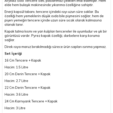
Aryıldız Solo Tencere Seti, paslanmaz çelikten imal edilmiştir. Hem
elde hem bulaşık makinesinde yıkanma özelliğine sahiptir.
Enerji kapsül tabanı, tencere içindeki ısıyı uzun süre saklar. Bu
özelliği hem yemeklerin düşük ısıda bile pişmesini sağlar, hem de
pişen yemeğin tencere içinde uzun süre sıcak olarak kalmasına
olanak tanır.
Kapak tutma kısmı ve yan kulpları tencereler ile uyumludur ve şık bir
görüntüsü vardır. Pyrez kapak özelliği, darbelere karşı koruma
sağlar.
Direk ısıya maruz bırakılmadığı sürece ürün sapları ısınma yapmaz.
Set İçeriği
16 Cm Tencere + Kapak
Hacim: 1.5 Litre
20 Cm Derin Tencere + Kapak
Hacim: 2.7 Litre
22 Cm Derin Tencere + Kapak
Hacim: 3.6 Litre
24 Cm Karnıyarık Tencere + Kapak
Hacim: 3 Litre