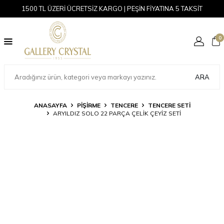
1500 TL ÜZERİ ÜCRETSİZ KARGO | PEŞİN FİYATINA 5 TAKSİT
0
ARA
ANASAYFA
PİŞİRME
TENCERE
TENCERE SETI
ARYILDIZ SOLO 22 PARÇA ÇELIK ÇEYIZ SETI