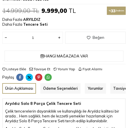
14.999,00
TL
9.999,00
TL
33
%
İndirim
Daha Fazla
ARYILDIZ
Daha Fazla
Tencere Seti
Beğen
HANGI MAĞAZADA VAR
Listeye Ekle
Tavsiye Et
Yorum Yap
Fiyat Alarmı
Paylaş
Ürün Açıklaması
Ödeme Seçenekleri
Yorumlar
Tavsiye 
Aryıldız Solo 8 Parça Çelik Tencere Seti
Çelik tencerelerin dayanıklılık ve kullanışlılığı ile Aryıldız kalitesi bir
arada... Hem sağlıklı, hem de lezzetli yemekler hazırlamak için
Aryıldız Solo 8 Parça Tencere Seti tercih edilip kullanılabilir.