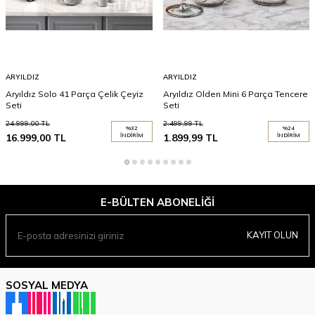
ARYILDIZ
ARYILDIZ
Aryıldız Solo 41 Parça Çelik Çeyiz
Aryıldız Olden Mini 6 Parça Tencere
Seti
Seti
24.999,00
TL
2.499,99
TL
%
32
%
24
16.999,00
TL
İNDIRIM
1.899,99
TL
İNDIRIM
E-BÜLTEN ABONELIĞI
KAYIT OLUN
SOSYAL MEDYA