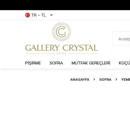
TR − TL
PİŞİRME
SOFRA
MUTFAK GEREÇLERİ
KÜÇÜ
ANASAYFA
SOFRA
YEME