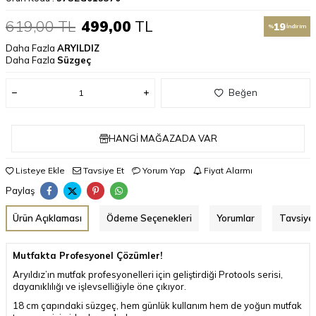
619,00
TL
499,00
TL
19
%
İndirim
Daha Fazla
ARYILDIZ
Daha Fazla
Süzgeç
Beğen
HANGI MAĞAZADA VAR
Listeye Ekle
Tavsiye Et
Yorum Yap
Fiyat Alarmı
Paylaş
Ürün Açıklaması
Ödeme Seçenekleri
Yorumlar
Tavsiye 
Mutfakta Profesyonel Çözümler!
Aryıldız’ın mutfak profesyonelleri için geliştirdiği Protools serisi,
dayanıklılığı ve işlevselliğiyle öne çıkıyor.
18 cm çapındaki süzgeç, hem günlük kullanım hem de yoğun mutfak