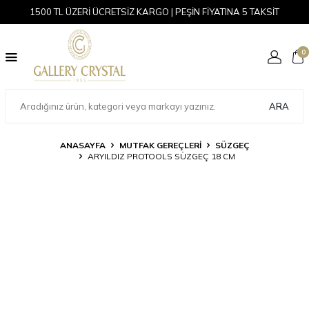
1500 TL ÜZERİ ÜCRETSİZ KARGO | PEŞİN FİYATINA 5 TAKSİT
0
ARA
ANASAYFA
MUTFAK GEREÇLERİ
SÜZGEÇ
ARYILDIZ PROTOOLS SÜZGEÇ 18 CM