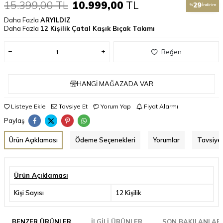
15.399,00
TL
10.999,00
TL
29
%
İndirim
Daha Fazla
ARYILDIZ
Daha Fazla
12 Kişilik Çatal Kaşık Bıçak Takımı
Beğen
HANGI MAĞAZADA VAR
Listeye Ekle
Tavsiye Et
Yorum Yap
Fiyat Alarmı
Paylaş
Ürün Açıklaması
Ödeme Seçenekleri
Yorumlar
Tavsiye 
Ürün Açıklaması
Kişi Sayısı
12 Kişilik
BENZER ÜRÜNLER
İLGILI ÜRÜNLER
SON BAKILANLAR