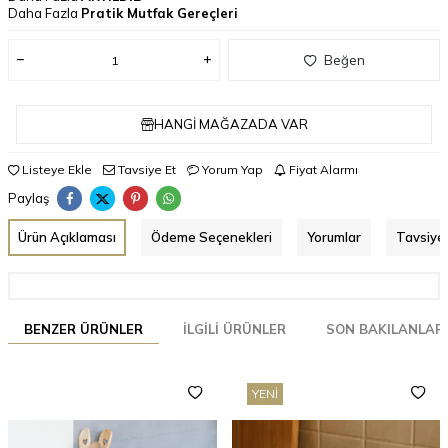
Daha Fazla
Pratik Mutfak Gereçleri
Beğen
HANGI MAĞAZADA VAR
Listeye Ekle
Tavsiye Et
Yorum Yap
Fiyat Alarmı
Paylaş
Ürün Açıklaması
Ödeme Seçenekleri
Yorumlar
Tavsiye 
BENZER ÜRÜNLER
İLGILI ÜRÜNLER
SON BAKILANLAR
YENI