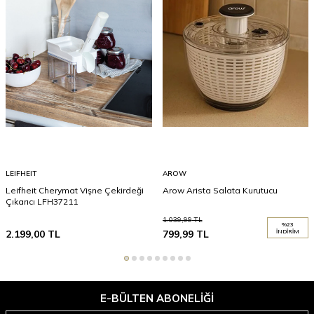
LEIFHEIT
AROW
Leifheit Cherymat Vişne Çekirdeği
Arow Arista Salata Kurutucu
Çıkarıcı LFH37211
1.039,99
TL
%
23
2.199,00
TL
799,99
TL
İNDIRIM
E-BÜLTEN ABONELIĞI