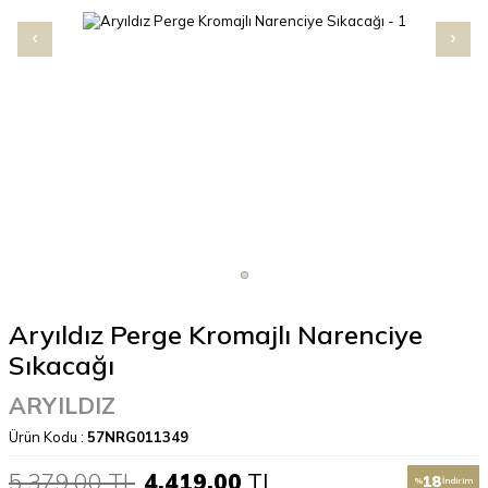
Aryıldız Perge Kromajlı Narenciye
Sıkacağı
ARYILDIZ
Ürün Kodu :
57NRG011349
5.379,00
TL
4.419,00
TL
18
%
İndirim