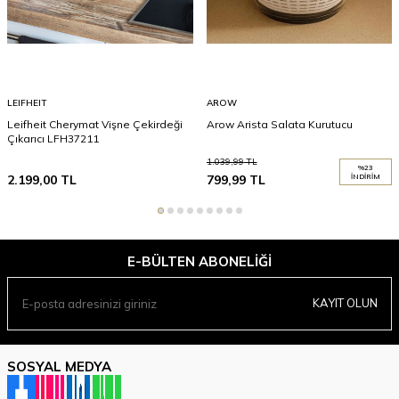
LEIFHEIT
AROW
Leifheit Cherymat Vişne Çekirdeği
Arow Arista Salata Kurutucu
Çıkarıcı LFH37211
1.039,99
TL
%
23
2.199,00
TL
799,99
TL
İNDIRIM
E-BÜLTEN ABONELIĞI
KAYIT OLUN
SOSYAL MEDYA