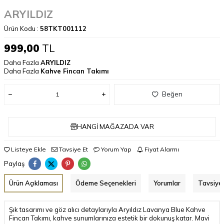
ARYILDIZ
Ürün Kodu :
58TKT001112
999,00
TL
Daha Fazla
ARYILDIZ
Daha Fazla
Kahve Fincan Takımı
Beğen
HANGI MAĞAZADA VAR
Listeye Ekle
Tavsiye Et
Yorum Yap
Fiyat Alarmı
Paylaş
Ürün Açıklaması
Ödeme Seçenekleri
Yorumlar
Tavsiye 
Şık tasarımı ve göz alıcı detaylarıyla Aryıldız Lavanya Blue Kahve
Fincan Takımı, kahve sunumlarınıza estetik bir dokunuş katar. Mavi