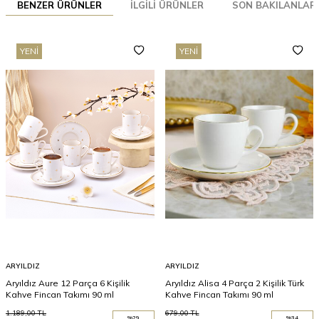
BENZER ÜRÜNLER
İLGILI ÜRÜNLER
SON BAKILANLAR
YENI
YENI
ARYILDIZ
ARYILDIZ
Aryıldız Aure 12 Parça 6 Kişilik
Aryıldız Alisa 4 Parça 2 Kişilik Türk
Kahve Fincan Takımı 90 ml
Kahve Fincan Takımı 90 ml
1.189,00
TL
679,00
TL
%
29
%
34