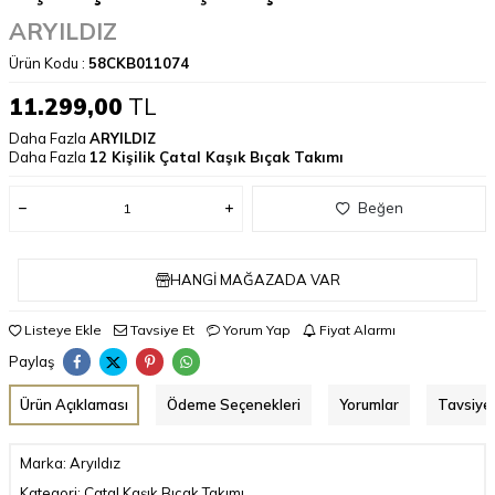
ARYILDIZ
Ürün Kodu :
58CKB011074
11.299,00
TL
Daha Fazla
ARYILDIZ
Daha Fazla
12 Kişilik Çatal Kaşık Bıçak Takımı
Beğen
HANGI MAĞAZADA VAR
Listeye Ekle
Tavsiye Et
Yorum Yap
Fiyat Alarmı
Paylaş
Ürün Açıklaması
Ödeme Seçenekleri
Yorumlar
Tavsiye 
Marka: Aryıldız
Kategori: Çatal Kaşık Bıçak Takımı