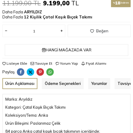
11.199,00
TL
9.199,00
TL
18
%
İndirim
Daha Fazla
ARYILDIZ
Daha Fazla
12 Kişilik Çatal Kaşık Bıçak Takımı
Beğen
HANGI MAĞAZADA VAR
Listeye Ekle
Tavsiye Et
Yorum Yap
Fiyat Alarmı
Paylaş
Ürün Açıklaması
Ödeme Seçenekleri
Yorumlar
Tavsiye 
Marka: Aryıldız
Kategori: Çatal Kaşık Bıçak Takımı
Koleksiyon/Tema: Anka
Ürün Bileşimi: Paslanmaz Çelik
84 parça Anka çatal kaşık bıçak takımının içeriğinde;