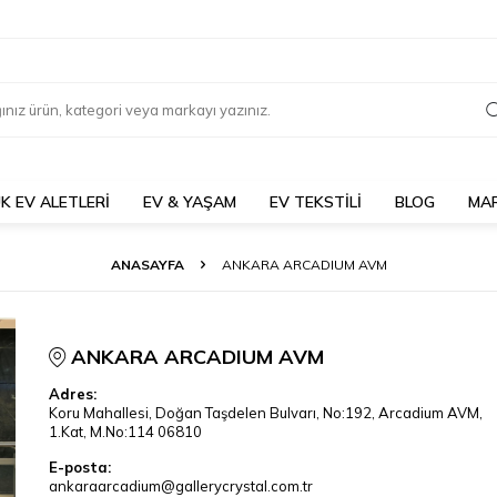
K EV ALETLERİ
EV & YAŞAM
EV TEKSTİLİ
BLOG
MA
ANASAYFA
ANKARA ARCADIUM AVM
ANKARA ARCADIUM AVM
Adres:
Koru Mahallesi, Doğan Taşdelen Bulvarı, No:192, Arcadium AVM,
1.Kat, M.No:114 06810
E-posta:
ankaraarcadium@gallerycrystal.com.tr