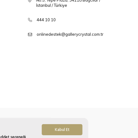
No:5, Tepe Plaza, 34218 Bağcılar /
İstanbul / Türkiye
444 10 10
onlinedestek@gallerycrystal.com.tr
Kabul Et
Reddet seçeneği