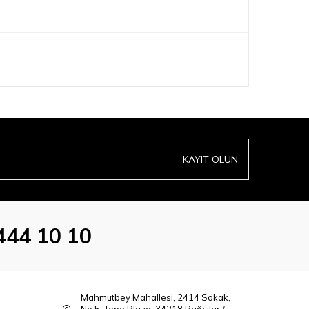
KAYIT OLUN
444 10 10
Mahmutbey Mahallesi, 2414 Sokak,