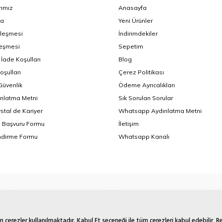
ımız
Anasayfa
da
Yeni Ürünler
zleşmesi
İndirimdekiler
leşmesi
Sepetim
 İade Koşulları
Blog
oşulları
Çerez Politikası
 Güvenlik
Ödeme Ayrıcalıkları
nlatma Metni
Sık Sorulan Sorular
ystal de Kariyer
Whatsapp Aydınlatma Metni
i Başvuru Formu
İletişim
endirme Formu
Whatsapp Kanalı
 çerezler kullanılmaktadır. Kabul Et seçeneği ile tüm çerezleri kabul edebilir, 