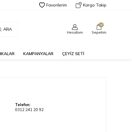
Favorilerim
Kargo Takip
0
ARA
Hesabım
Sepetim
RKALAR
KAMPANYALAR
ÇEYİZ SETİ
Telefon:
0312 241 20 92