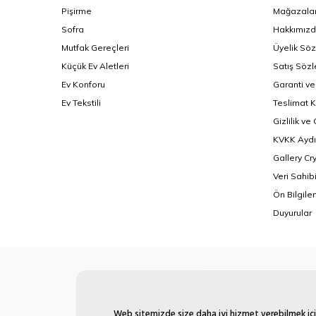
Pişirme
Mağazalar
Sofra
Hakkımız
Mutfak Gereçleri
Üyelik Sö
Küçük Ev Aletleri
Satış Söz
Ev Konforu
Garanti ve
Ev Tekstili
Teslimat K
Gizlilik ve
KVKK Aydı
Gallery Cr
Veri Sahib
Ön Bilgil
Duyurular
Web sitemizde size daha iyi hizmet verebilmek için