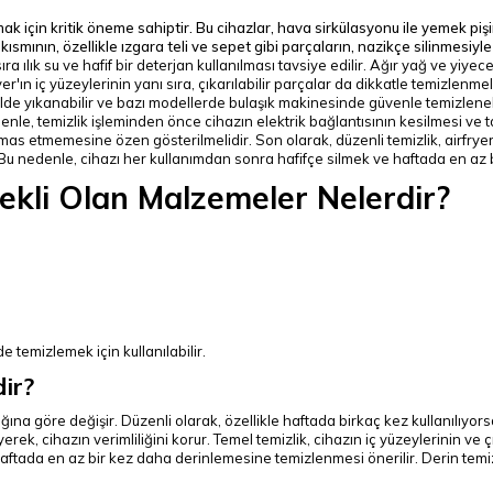
k için kritik öneme sahiptir. Bu cihazlar, hava sirkülasyonu ile yemek pişi
ç kısmının, özellikle ızgara teli ve sepet gibi parçaların, nazikçe silinmesiyl
a ılık su ve hafif bir deterjan kullanılması tavsiye edilir. Ağır yağ ve yiyece
er'ın iç yüzeylerinin yanı sıra, çıkarılabilir parçalar da dikkatle temizlenme
elde yıkanabilir ve bazı modellerde bulaşık makinesinde güvenle temizlenebi
edenle, temizlik işleminden önce cihazın elektrik bağlantısının kesilmesi 
temas etmemesine özen gösterilmelidir.
Son olarak, düzenli temizlik, airfr
r. Bu nedenle, cihazı her kullanımdan sonra hafifçe silmek ve haftada en az
rekli Olan Malzemeler Nelerdir?
lde temizlemek için kullanılabilir.
dir?
klığına göre değişir. Düzenli olarak, özellikle haftada birkaç kez kullanılıy
rek, cihazın verimliliğini korur. Temel temizlik, cihazın iç yüzeylerinin ve çıka
haftada en az bir kez daha derinlemesine temizlenmesi önerilir. Derin temizl