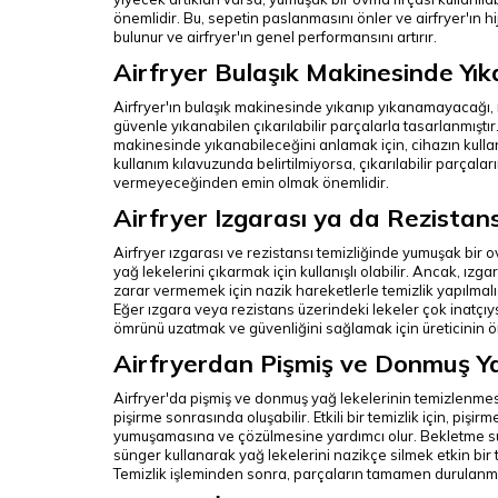
önemlidir. Bu, sepetin paslanmasını önler ve airfryer'ın hi
bulunur ve airfryer'ın genel performansını artırır.
Airfryer Bulaşık Makinesinde Yıka
Airfryer'ın bulaşık makinesinde yıkanıp yıkanamayacağı, mo
güvenle yıkanabilen çıkarılabilir parçalarla tasarlanmıştır.
makinesinde yıkanabileceğini anlamak için, cihazın kullan
kullanım kılavuzunda belirtilmiyorsa, çıkarılabilir parça
vermeyeceğinden emin olmak önemlidir.
Airfryer Izgarası ya da Rezistans
Airfryer ızgarası ve rezistansı temizliğinde yumuşak bir o
yağ lekelerini çıkarmak için kullanışlı olabilir. Ancak, ı
zarar vermemek için nazik hareketlerle temizlik yapılmalı
Eğer ızgara veya rezistans üzerindeki lekeler çok inatçıys
ömrünü uzatmak ve güvenliğini sağlamak için üreticinin ön
Airfryerdan Pişmiş ve Donmuş Yağ
Airfryer'da pişmiş ve donmuş yağ lekelerinin temizlenmesi,
pişirme sonrasında oluşabilir. Etkili bir temizlik için, pişir
yumuşamasına ve çözülmesine yardımcı olur. Bekletme süre
sünger kullanarak yağ lekelerini nazikçe silmek etkin bir t
Temizlik işleminden sonra, parçaların tamamen durulanma