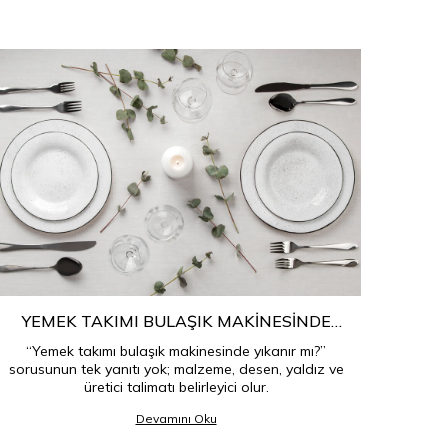
YEMEK TAKIMI BULAŞIK MAKINESINDE
ÇE
YIKANIR MI?
“Yemek takımı bulaşık makinesinde yıkanır mı?”
Çeyiz
sorusunun tek yanıtı yok; malzeme, desen, yaldız ve
ceva
üretici talimatı belirleyici olur.
Devamını Oku