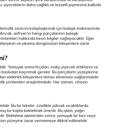
i, yiyeceklerin daha sağlıklı ve lezzetli pişmesine katkıda
temizlik sürecini kolaylaştırmak için bulaşık makinesinde
. Ancak, airfryer'ın hangi parçalarının bulaşık
öntemleri hakkında kesin bilgiler sağlayacaktır. Eğer
, deterjanın ve yıkama döngüsünün bileşenlere zarar
mi?
ir. Yumuşak ovma fırçaları, inatçı yiyecek artıklarını ve
şırı baskıdan kaçınmak gerekir. Bu parçaların yüzeylerine
udan elektrikli bileşenlere temas etmemesi sağlanmalıdır.
lik yöntemleri araştırılmalıdır. Her zaman, cihazın
idir. Bu tür lekeler, özellikle yüksek sıcaklıklarda
rulmuş bir kapta bekletmek önerilir. Bu işlem, yağın
ilir. Bekletme işleminden sonra, yumuşak bir bez veya
cihazın yüzeyine zarar vermemeye dikkat edilmelidir.