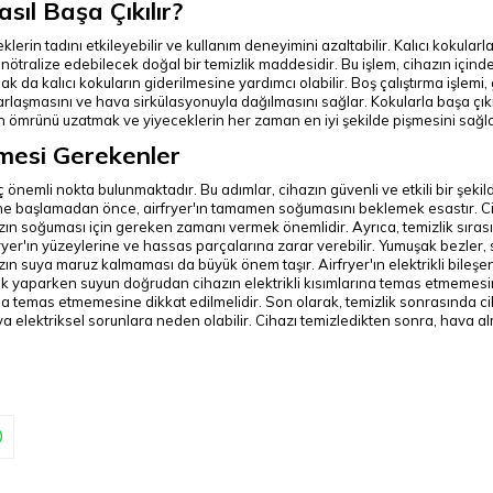
sıl Başa Çıkılır?
erin tadını etkileyebilir ve kullanım deneyimini azaltabilir. Kalıcı kokularla b
rı nötralize edebilecek doğal bir temizlik maddesidir. Bu işlem, cihazın içind
k da kalıcı kokuların giderilmesine yardımcı olabilir. Boş çalıştırma işlemi, 
uharlaşmasını ve hava sirkülasyonuyla dağılmasını sağlar. Kokularla başa çık
ın ömrünü uzatmak ve yiyeceklerin her zaman en iyi şekilde pişmesini sağla
lmesi Gerekenler
aç önemli nokta bulunmaktadır. Bu adımlar, cihazın güvenli ve etkili bir ş
emine başlamadan önce, airfryer'ın tamamen soğumasını beklemek esastır. C
ihazın soğuması için gereken zamanı vermek önemlidir.
Ayrıca, temizlik sıra
fryer'ın yüzeylerine ve hassas parçalarına zarar verebilir. Yumuşak bezler, s
zın suya maruz kalmaması da büyük önem taşır. Airfryer'ın elektrikli bileşe
lik yaparken suyun doğrudan cihazın elektrikli kısımlarına temas etmemesine
uyla temas etmemesine dikkat edilmelidir.
Son olarak, temizlik sonrasında 
ya elektriksel sorunlara neden olabilir. Cihazı temizledikten sonra, hava al