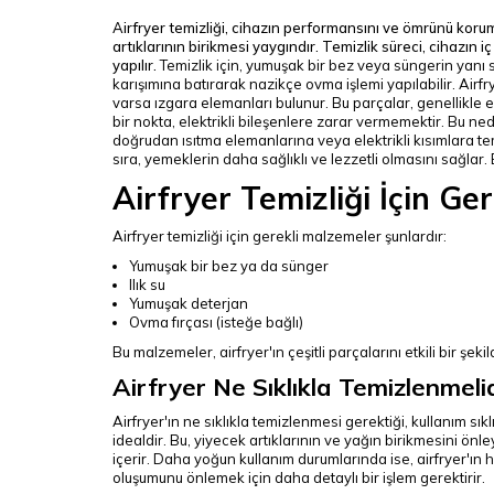
Airfryer temizliği, cihazın performansını ve ömrünü koruma
artıklarının birikmesi yaygındır. Temizlik süreci, cihazın i
yapılır.
Temizlik için, yumuşak bir bez veya süngerin yanı sır
karışımına batırarak nazikçe ovma işlemi yapılabilir. Airfry
varsa ızgara elemanları bulunur. Bu parçalar, genellikle 
bir nokta, elektrikli bileşenlere zarar vermemektir. Bu n
doğrudan ısıtma elemanlarına veya elektrikli kısımlara 
sıra, yemeklerin daha sağlıklı ve lezzetli olmasını sağla
Airfryer Temizliği İçin Ge
Airfryer temizliği için gerekli malzemeler şunlardır:
Yumuşak bir bez ya da sünger
Ilık su
Yumuşak deterjan
Ovma fırçası (isteğe bağlı)
Bu malzemeler, airfryer'ın çeşitli parçalarını etkili bir şeki
Airfryer Ne Sıklıkla Temizlenmeli
Airfryer'ın ne sıklıkla temizlenmesi gerektiği, kullanım sı
idealdir. Bu, yiyecek artıklarının ve yağın birikmesini önleye
içerir. Daha yoğun kullanım durumlarında ise, airfryer'ın 
oluşumunu önlemek için daha detaylı bir işlem gerektirir.