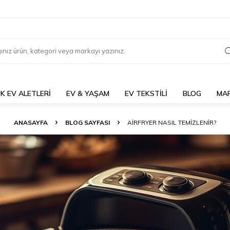
K EV ALETLERİ
EV & YAŞAM
EV TEKSTİLİ
BLOG
MA
ANASAYFA
BLOG SAYFASI
AIRFRYER NASIL TEMIZLENIR?