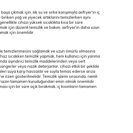
aşa çıkmak için, ılık su ve sirke karışımıyla airfryer'ın iç
e biriken yağ ve yiyecek artıklarını temizlerken aynı
genellikle cihazı yüksek sıcaklıkta kısa bir süre
mak için düzenli temizlik ve bakım, airfryer'ın daha uzun
mak için önemlidir.
ekilde temizlenmesini sağlamak ve uzun ömürlü olmasına
ihaz sıcakken temizlik yapmak, hem kullanıcı için yanma
sında aşındırıcı temizlik maddelerinden veya sert
üngerler veya nazik deterjanlar, cihazı etkili bir şekilde
nleri suya karşı hassastır ve suyla temas ederse arıza
 özen gösterilmelidir. Temizlik işlemi sırasında, nemli
cihazın tamamen kuruduğundan emin olmak önemlidir.
ması için bir süre açık bırakmak, iç kısımların tamamen