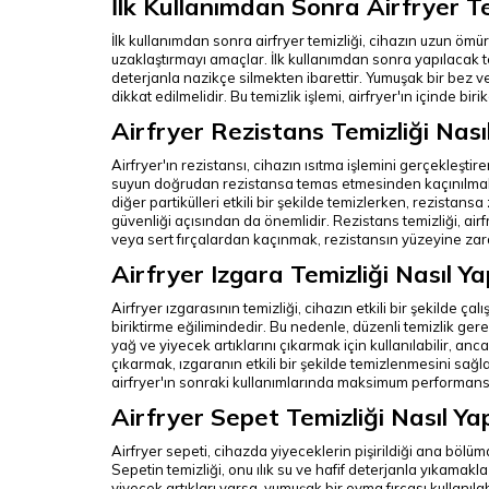
İlk Kullanımdan Sonra Airfryer Tem
İlk kullanımdan sonra airfryer temizliği, cihazın uzun ömürl
uzaklaştırmayı amaçlar. İlk kullanımdan sonra yapılacak temiz
deterjanla nazikçe silmekten ibarettir. Yumuşak bir bez vey
dikkat edilmelidir. Bu temizlik işlemi, airfryer'ın içinde b
Airfryer Rezistans Temizliği Nasıl
Airfryer'ın rezistansı, cihazın ısıtma işlemini gerçekleştir
suyun doğrudan rezistansa temas etmesinden kaçınılmalıdır
diğer partikülleri etkili bir şekilde temizlerken, rezista
güvenliği açısından da önemlidir. Rezistans temizliği, airf
veya sert fırçalardan kaçınmak, rezistansın yüzeyine zar
Airfryer Izgara Temizliği Nasıl Yap
Airfryer ızgarasının temizliği, cihazın etkili bir şekilde 
biriktirme eğilimindedir. Bu nedenle, düzenli temizlik gerek
yağ ve yiyecek artıklarını çıkarmak için kullanılabilir, an
çıkarmak, ızgaranın etkili bir şekilde temizlenmesini sağ
airfryer'ın sonraki kullanımlarında maksimum performans
Airfryer Sepet Temizliği Nasıl Yap
Airfryer sepeti, cihazda yiyeceklerin pişirildiği ana bölümd
Sepetin temizliği, onu ılık su ve hafif deterjanla yıkamakl
yiyecek artıkları varsa, yumuşak bir ovma fırçası kullanıl