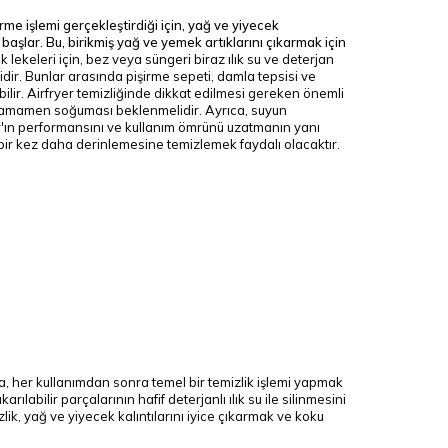
rme işlemi gerçekleştirdiği için, yağ ve yiyecek
e başlar. Bu, birikmiş yağ ve yemek artıklarını çıkarmak için
k lekeleri için, bez veya süngeri biraz ılık su ve deterjan
lidir. Bunlar arasında pişirme sepeti, damla tepsisi ve
lir.
Airfryer temizliğinde dikkat edilmesi gereken önemli
ve tamamen soğuması beklenmelidir. Ayrıca, suyun
yer'ın performansını ve kullanım ömrünü uzatmanın yanı
 bir kez daha derinlemesine temizlemek faydalı olacaktır.
orsa, her kullanımdan sonra temel bir temizlik işlemi yapmak
rılabilir parçalarının hafif deterjanlı ılık su ile silinmesini
ik, yağ ve yiyecek kalıntılarını iyice çıkarmak ve koku