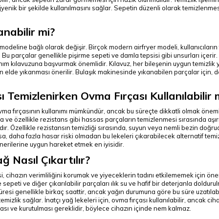
jyenik bir şekilde kullanılmasını sağlar. Sepetin düzenli olarak temizlenmes
nabilir mi?
deline bağlı olarak değişir. Birçok modern airfryer modeli, kullanıcıların 
 Bu parçalar genellikle pişirme sepeti ve damla tepsisi gibi unsurları içerir
ım kılavuzuna başvurmak önemlidir. Kılavuz, her bileşenin uygun temizlik y
ların elde yıkanması önerilir. Bulaşık makinesinde yıkanabilen parçalar için
ı Temizlenirken Ovma Fırçası Kullanılabilir 
vma fırçasının kullanımı mümkündür, ancak bu süreçte dikkatli olmak önemlid
zgara ve özellikle rezistans gibi hassas parçaların temizlenmesi sırasında a
dır. Özellikle rezistansın temizliği sırasında, suyun veya nemli bezin doğr
a, daha fazla hasar riski olmadan bu lekeleri çıkarabilecek alternatif temiz
erilerine uygun hareket etmek en iyisidir.
 Nasıl Çıkartılır?
 cihazın verimliliğini korumak ve yiyeceklerin tadını etkilememek için öneml
me sepeti ve diğer çıkarılabilir parçaları ılık su ve hafif bir deterjanla doldu
si genellikle birkaç saattir, ancak yağın durumuna göre bu süre uzatılab
emizlik sağlar. İnatçı yağ lekeleri için, ovma fırçası kullanılabilir, ancak 
sı ve kurutulması gereklidir, böylece cihazın içinde nem kalmaz.