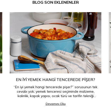
BLOG SON EKLENENLER
EN IYI YEMEK HANGI TENCEREDE PIŞER?
“En iyi yemek hangi tencerede pişer?” sorusunun tek
cevabı yok; yemek tenceresi seçiminde malzeme,
kalınlık, kapak yapısı, ocak türü ve tarifin tekniği
birlikte belirleyici olur.
Devamını Oku