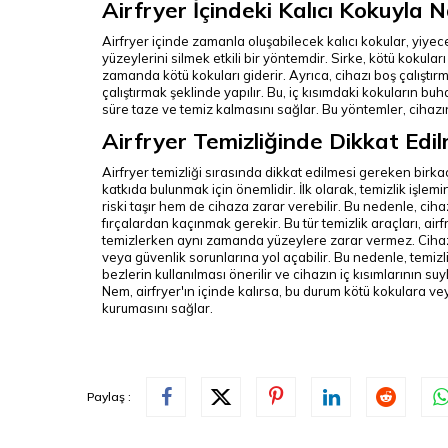
Airfryer İçindeki Kalıcı Kokuyla Na
Airfryer içinde zamanla oluşabilecek kalıcı kokular, yiyecekl
yüzeylerini silmek etkili bir yöntemdir. Sirke, kötü kokula
zamanda kötü kokuları giderir. Ayrıca, cihazı boş çalıştırma
çalıştırmak şeklinde yapılır. Bu, iç kısımdaki kokuların b
süre taze ve temiz kalmasını sağlar. Bu yöntemler, cihaz
Airfryer Temizliğinde Dikkat Edi
Airfryer temizliği sırasında dikkat edilmesi gereken birk
katkıda bulunmak için önemlidir.
İlk olarak, temizlik işl
riski taşır hem de cihaza zarar verebilir. Bu nedenle, c
fırçalardan kaçınmak gerekir. Bu tür temizlik araçları, air
temizlerken aynı zamanda yüzeylere zarar vermez.
Ciha
veya güvenlik sorunlarına yol açabilir. Bu nedenle, temiz
bezlerin kullanılması önerilir ve cihazın iç kısımlarının s
Nem, airfryer'ın içinde kalırsa, bu durum kötü kokulara ve
kurumasını sağlar.
Paylaş :