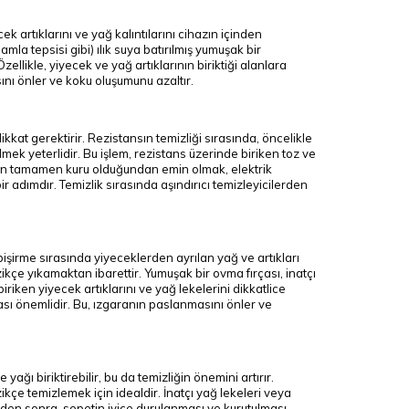
ek artıklarını ve yağ kalıntılarını cihazın içinden
amla tepsisi gibi) ılık suya batırılmış yumuşak bir
llikle, yiyecek ve yağ artıklarının biriktiği alanlara
asını önler ve koku oluşumunu azaltır.
ikkat gerektirir. Rezistansın temizliği sırasında, öncelikle
ek yeterlidir. Bu işlem, rezistans üzerinde biriken toz ve
alanın tamamen kuru olduğundan emin olmak, elektrik
r adımdır. Temizlik sırasında aşındırıcı temizleyicilerden
 pişirme sırasında yiyeceklerden ayrılan yağ ve artıkları
azikçe yıkamaktan ibarettir. Yumuşak bir ovma fırçası, inatçı
iriken yiyecek artıklarını ve yağ lekelerini dikkatlice
ası önemlidir. Bu, ızgaranın paslanmasını önler ve
ağı biriktirebilir, bu da temizliğin önemini artırır.
ikçe temizlemek için idealdir. İnatçı yağ lekeleri veya
inden sonra, sepetin iyice durulanması ve kurutulması