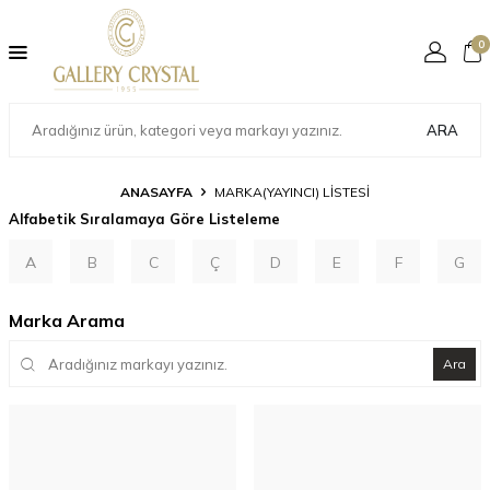
0
ARA
ANASAYFA
MARKA(YAYINCI) LISTESI
Alfabetik Sıralamaya Göre Listeleme
A
B
C
Ç
D
E
F
G
Marka Arama
Ara