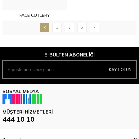
FACE CUTLERY
…
2
3
4
E-BÜLTEN ABONELIĞI
KAYIT OLUN
SOSYAL MEDYA
MÜŞTERI HIZMETLERI
444 10 10