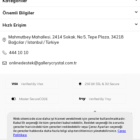
Kategoriler
Önemli Bilgiler
Hızlı Erişim
Mahmutbey Mahallesi, 2414 Sokak, No:5, Tepe Plaza, 34218
Bağcılar / İstanbul / Türkiye
444 10 10
onlinedestek@gallerycrystal.com.tr
Web sitemizde size daha iyi hizmet verebilmek için çerezler kullanılmaktadır.
Kabul Et seçeneği ile tüm çerezleri kabul edebilir, Reddet seçeneği ile zorunlu
çerezler haricindeki tüm çerezleri reddedebilir veya Çerez Ayarları seçeneği
ile çerezler hakkında daha fazla bilgi alıp tercihlerinizi yönetebilirsiniz.
Çerez
Politikası