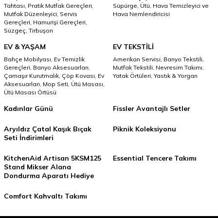
Tahtası,
Pratik Mutfak Gereçleri,
Süpürge,
Ütü,
Hava Temizleyici ve
Mutfak Düzenleyici,
Servis
Hava Nemlendiricisi
Gereçleri,
Hamurişi Gereçleri,
Süzgeç,
Tirbuşon
EV & YAŞAM
EV TEKSTİLİ
Bahçe Mobilyası,
Ev Temizlik
Amerikan Servisi,
Banyo Tekstili,
Gereçleri,
Banyo Aksesuarları,
Mutfak Tekstili,
Nevresim Takımı,
Çamaşır Kurutmalık,
Çöp Kovası,
Ev
Yatak Örtüleri,
Yastık & Yorgan
Aksesuarları,
Mop Seti,
Ütü Masası,
Ütü Masası Örtüsü
Kadınlar Günü
Fissler Avantajlı Setler
Aryıldız Çatal Kaşık Bıçak
Piknik Koleksiyonu
Seti İndirimleri
KitchenAid Artisan 5KSM125
Essential Tencere Takımı
Stand Mikser Alana
Dondurma Aparatı Hediye
Comfort Kahvaltı Takımı