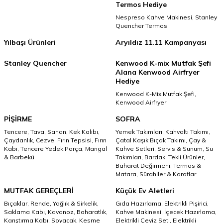
Termos Hediye
Nespreso Kahve Makinesi,
Stanley
Quencher Termos
Yılbaşı Ürünleri
Aryıldız 11.11 Kampanyası
Stanley Quencher
Kenwood K-mix Mutfak Şefi
Alana Kenwood Airfryer
Hediye
Kenwood K-Mix Mutfak Şefi,
Kenwood Airfryer
PİŞİRME
SOFRA
Tencere,
Tava,
Sahan,
Kek Kalıbı,
Yemek Takımları,
Kahvaltı Takımı,
Çaydanlık,
Cezve,
Fırın Tepsisi,
Fırın
Çatal Kaşık Bıçak Takımı,
Çay &
Kabı,
Tencere Yedek Parça,
Mangal
Kahve Setleri,
Servis & Sunum,
Su
& Barbekü
Takımları,
Bardak,
Tekli Ürünler,
Baharat Değirmeni,
Termos &
Matara,
Sürahiler & Karaflar
MUTFAK GEREÇLERİ
Küçük Ev Aletleri
Bıçaklar,
Rende,
Yağlık & Sirkelik,
Gıda Hazırlama,
Elektrikli Pişirici,
Saklama Kabı,
Kavanoz,
Baharatlık,
Kahve Makinesi,
İçecek Hazırlama,
Karıştırma Kabı,
Soyacak,
Kesme
Elektrikli Çeyiz Seti,
Elektrikli