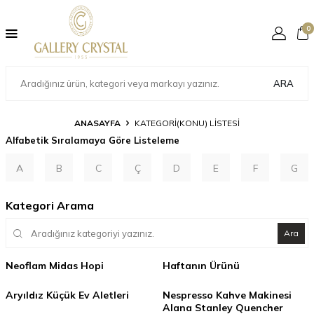
0
ARA
ANASAYFA
KATEGORI(KONU) LISTESI
Alfabetik Sıralamaya Göre Listeleme
A
B
C
Ç
D
E
F
G
Kategori Arama
Ara
Neoflam Midas Hopi
Haftanın Ürünü
Aryıldız Küçük Ev Aletleri
Nespresso Kahve Makinesi
Alana Stanley Quencher