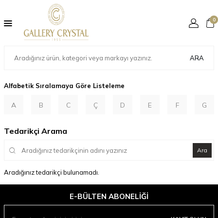
0
ARA
Alfabetik Sıralamaya Göre Listeleme
A
B
C
Ç
D
E
F
G
Tedarikçi Arama
Ara
Aradığınız tedarikçi bulunamadı.
E-BÜLTEN ABONELIĞI