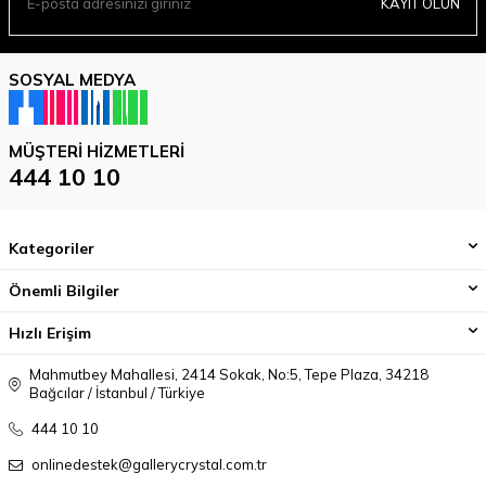
KAYIT OLUN
SOSYAL MEDYA
MÜŞTERI HIZMETLERI
444 10 10
Kategoriler
Önemli Bilgiler
Hızlı Erişim
Mahmutbey Mahallesi, 2414 Sokak, No:5, Tepe Plaza, 34218
Bağcılar / İstanbul / Türkiye
444 10 10
onlinedestek@gallerycrystal.com.tr